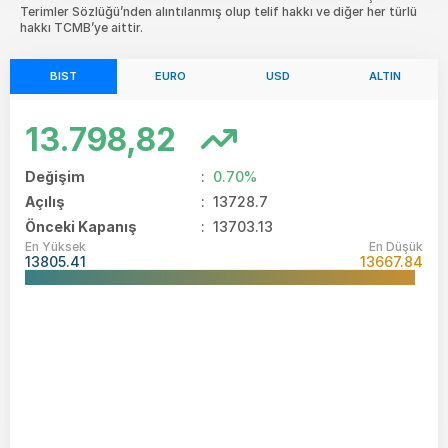
Terimler Sözlüğü’nden alıntılanmış olup telif hakkı ve diğer her türlü
hakkı TCMB’ye aittir.
BIST
EURO
USD
ALTIN
13.798,82
Değişim
:
0.70%
Açılış
:
13728.7
Önceki Kapanış
: 13703.13
En Yüksek
En Düşük
13805.41
13667.84