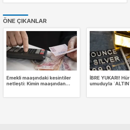
ÖNE ÇIKANLAR
Emekli maaşındaki kesintiler
İBRE YUKARI! Hü
netleşti: Kimin maaşından
umuduyla `ALTIN`
hangi borçlar kesilecek?
zirvesinde