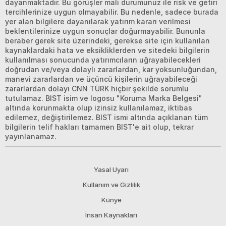
dayanmaktadır. Bu görüşler mali durumunuz ile risk ve getiri
tercihlerinize uygun olmayabilir. Bu nedenle, sadece burada
yer alan bilgilere dayanılarak yatırım kararı verilmesi
beklentilerinize uygun sonuçlar doğurmayabilir. Bununla
beraber gerek site üzerindeki, gerekse site için kullanılan
kaynaklardaki hata ve eksikliklerden ve sitedeki bilgilerin
kullanılması sonucunda yatırımcıların uğrayabilecekleri
doğrudan ve/veya dolaylı zararlardan, kar yoksunluğundan,
manevi zararlardan ve üçüncü kişilerin uğrayabileceği
zararlardan dolayı CNN TÜRK hiçbir şekilde sorumlu
tutulamaz. BIST isim ve logosu "Koruma Marka Belgesi"
altında korunmakta olup izinsiz kullanılamaz, iktibas
edilemez, değiştirilemez. BIST ismi altında açıklanan tüm
bilgilerin telif hakları tamamen BIST'e ait olup, tekrar
yayınlanamaz.
Yasal Uyarı
Kullanım ve Gizlilik
Künye
İnsan Kaynakları