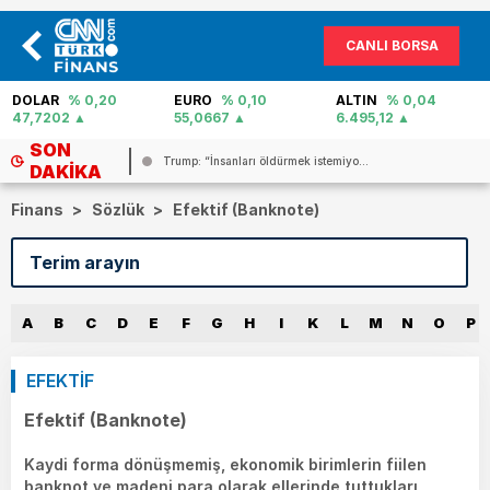
CANLI BORSA
EURO
% 0,10
ALTIN
% 0,04
PETROL
% -0,12
55,0667
6.495,12
83,44
SON
..
Trump: “İnsanları öldürmek istemiyo...
DAKIKA
Finans
>
Sözlük
>
Efektif (Banknote)
A
B
C
D
E
F
G
H
I
K
L
M
N
O
P
EFEKTİF
Efektif (Banknote)
Kaydi forma dönüşmemiş, ekonomik birimlerin fiilen
banknot ve madeni para olarak ellerinde tuttukları