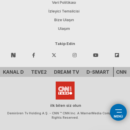
Veri Politikası
İzleyici Temsilcisi
Bize Ulaşın
Ulaşım
Takip Edin
KANAL D
TEVE2
DREAM TV
D-SMART
CNN 
ilk bilen siz olun
Demirören Tv Holding A.Ş. - CNN ™ CNN Inc. A WarnerMedia Company. All
MENÜ
Rights Reserved.