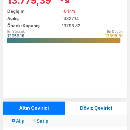
13.779,39
Değişim
:
-0.14%
Açılış
:
13827.14
Önceki Kapanış
: 13798.82
En Yüksek
En Düşük
13956.18
13698.81
Altın Çevirici
Döviz Çevirici
Alış
Satış