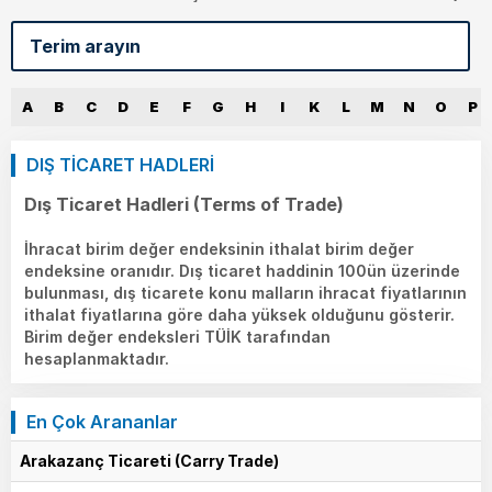
A
B
C
D
E
F
G
H
I
K
L
M
N
O
P
DIŞ TİCARET HADLERİ
Dış Ticaret Hadleri (Terms of Trade)
İhracat birim değer endeksinin ithalat birim değer
endeksine oranıdır. Dış ticaret haddinin 100ün üzerinde
bulunması, dış ticarete konu malların ihracat fiyatlarının
ithalat fiyatlarına göre daha yüksek olduğunu gösterir.
Birim değer endeksleri TÜİK tarafından
hesaplanmaktadır.
En Çok Arananlar
Arakazanç Ticareti (Carry Trade)