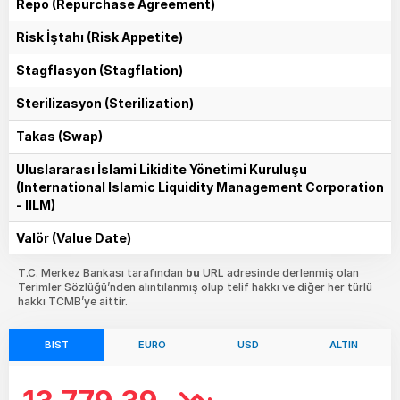
Repo (Repurchase Agreement)
Risk İştahı (Risk Appetite)
Stagflasyon (Stagflation)
Sterilizasyon (Sterilization)
Takas (Swap)
Uluslararası İslami Likidite Yönetimi Kuruluşu
(International Islamic Liquidity Management Corporation
- IILM)
Valör (Value Date)
T.C. Merkez Bankası tarafından
bu
URL adresinde derlenmiş olan
Terimler Sözlüğü’nden alıntılanmış olup telif hakkı ve diğer her türlü
hakkı TCMB’ye aittir.
BIST
EURO
USD
ALTIN