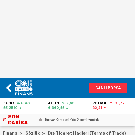
CANLI BORSA
EURO
% 0,43
ALTIN
% 2,59
PETROL
% -0,22
55,2510
6.660,55
82,31
SON
Rusya: Karadeniz`de 2 gemi vurduk...
DAKIKA
Finans
>
Sözlük
>
Dış Ticaret Hadleri (Terms of Trade)