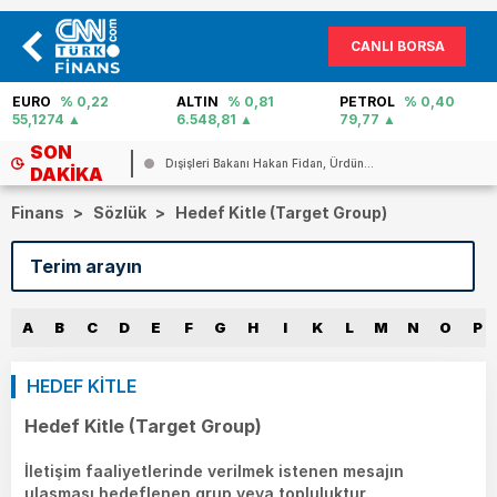
CANLI BORSA
EURO
% 0,22
ALTIN
% 0,81
PETROL
% 0,40
55,1274
6.548,81
79,77
SON
Dışişleri Bakanı Hakan Fidan, Ürdün...
DAKIKA
Finans
>
Sözlük
>
Hedef Kitle (Target Group)
A
B
C
D
E
F
G
H
I
K
L
M
N
O
P
HEDEF KİTLE
Hedef Kitle (Target Group)
İletişim faaliyetlerinde verilmek istenen mesajın
ulaşması hedeflenen grup veya topluluktur.