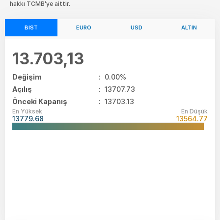
hakkı TCMB’ye aittir.
BIST
EURO
USD
ALTIN
13.703,13
Değişim
:
0.00%
Açılış
:
13707.73
Önceki Kapanış
: 13703.13
En Yüksek
En Düşük
13779.68
13564.77