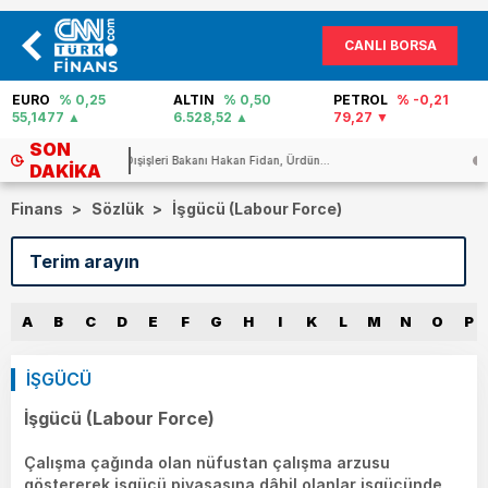
CANLI BORSA
EURO
% 0,25
ALTIN
% 0,50
PETROL
% -0,21
55,1477
6.528,52
79,27
SON
Rusya yine Ukrayna`yı vurdu… En az ...
DAKIKA
Finans
>
Sözlük
>
İşgücü (Labour Force)
A
B
C
D
E
F
G
H
I
K
L
M
N
O
P
İŞGÜCÜ
İşgücü (Labour Force)
Çalışma çağında olan nüfustan çalışma arzusu
göstererek işgücü piyasasına dâhil olanlar işgücünde