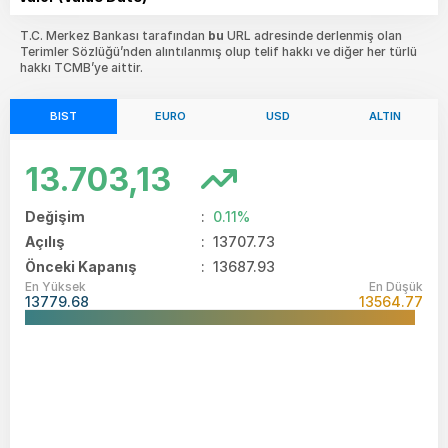
T.C. Merkez Bankası tarafından
bu
URL adresinde derlenmiş olan
Terimler Sözlüğü’nden alıntılanmış olup telif hakkı ve diğer her türlü
hakkı TCMB’ye aittir.
BIST
EURO
USD
ALTIN
13.703,13
Değişim
:
0.11%
Açılış
:
13707.73
Önceki Kapanış
: 13687.93
En Yüksek
En Düşük
13779.68
13564.77