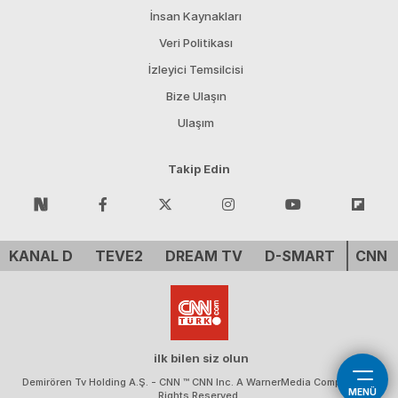
İnsan Kaynakları
Veri Politikası
İzleyici Temsilcisi
Bize Ulaşın
Ulaşım
Takip Edin
KANAL D
TEVE2
DREAM TV
D-SMART
CNN 
ilk bilen siz olun
Demirören Tv Holding A.Ş. - CNN ™ CNN Inc. A WarnerMedia Company. All
MENÜ
Rights Reserved.