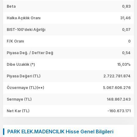
Beta
0,83
Halka Açıklık Oranı
31,46
BIST-100'deki Ağırlğı
0,07
F/K Oranı
0
Piyasa Değ. / Defter Değ
0,54
Dibe Uzaklık (*)
15,03%
Piyasa Değeri
(TL)
2.722.781.874
Özsermaye
(TL)(**)
5.067.606.276
Sermaye
(TL)
148.867.243
Net Kar
(TL)
-160.673.171
PARK ELEK.MADENCILIK Hisse Genel Bilgileri