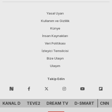
Yasal Uyarı
Kullanım ve Gizlilik
Künye
İnsan Kaynakları
Veri Politikası
İzleyici Temsilcisi
Bize Ulaşın
Ulaşım
Takip Edin
KANAL D
TEVE2
DREAM TV
D-SMART
CNN 