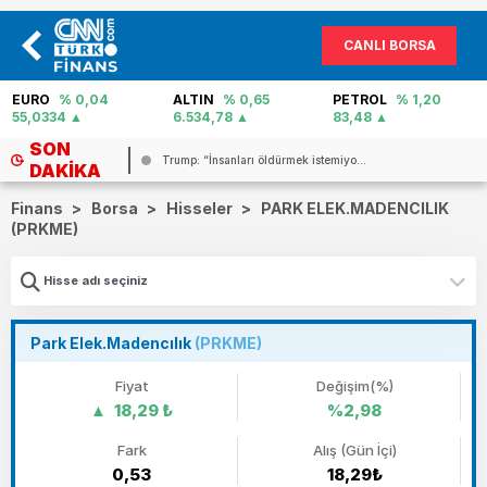
CANLI BORSA
EURO
% 0,04
ALTIN
% 0,65
PETROL
% 1,20
55,0334
6.534,78
83,48
SON
..
Trump: “İnsanları öldürmek istemiyo...
DAKIKA
Finans
>
Borsa
>
Hisseler
>
PARK ELEK.MADENCILIK
(PRKME)
Park Elek.Madencılık
(PRKME)
Fiyat
Değişim(%)
18,29 ₺
%2,98
Fark
Alış (Gün İçi)
0,53
18,29₺