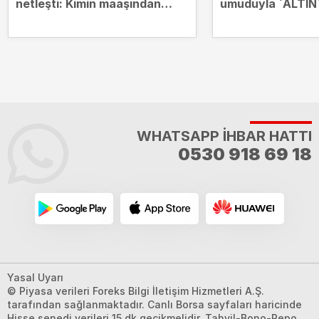
netleşti: Kimin maaşından
umuduyla `ALTIN`
hangi borçlar kesilecek?
zirvesinde
WHATSAPP İHBAR HATTI
0530 918 69 18
Yasal Uyarı
© Piyasa verileri Foreks Bilgi İletişim Hizmetleri A.Ş.
tarafından sağlanmaktadır. Canlı Borsa sayfaları haricinde
Hisse senedi verileri 15 dk gecikmelidir. Tahvil-Bono-Repo