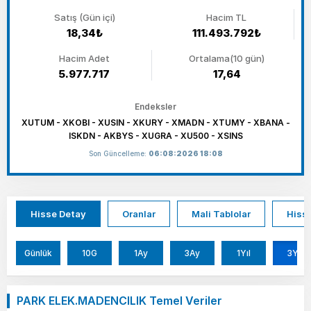
Satış (Gün içi)
Hacim TL
18,34₺
111.493.792₺
Hacim Adet
Ortalama(10 gün)
5.977.717
17,64
Endeksler
XUTUM - XKOBI - XUSIN - XKURY - XMADN - XTUMY - XBANA -
ISKDN - AKBYS - XUGRA - XU500 - XSINS
Son Güncelleme:
06:08:2026 18:08
Hisse Detay
Oranlar
Mali Tablolar
Hisse
Günlük
10G
1Ay
3Ay
1Yıl
3Yıl
PARK ELEK.MADENCILIK Temel Veriler