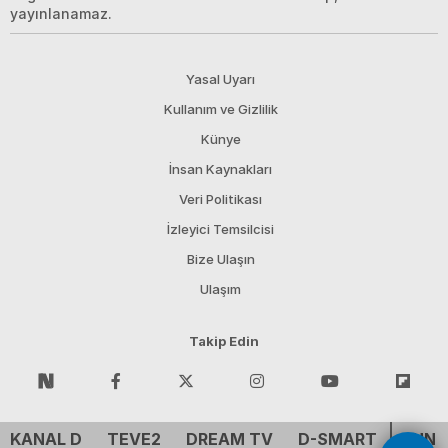
yayınlanamaz.
Yasal Uyarı
Kullanım ve Gizlilik
Künye
İnsan Kaynakları
Veri Politikası
İzleyici Temsilcisi
Bize Ulaşın
Ulaşım
Takip Edin
KANAL D
TEVE2
DREAM TV
D-SMART
CNN 