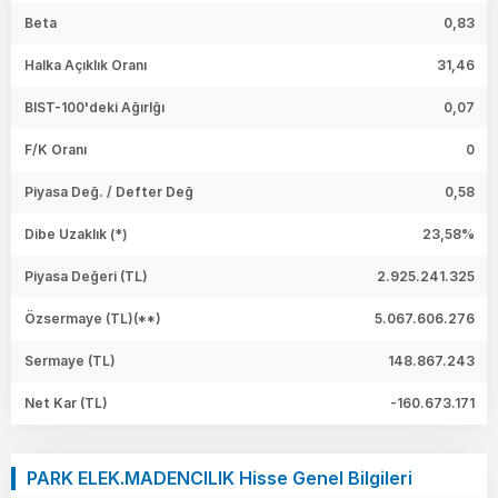
Beta
0,83
Halka Açıklık Oranı
31,46
BIST-100'deki Ağırlğı
0,07
F/K Oranı
0
Piyasa Değ. / Defter Değ
0,58
Dibe Uzaklık (*)
23,58%
Piyasa Değeri
(TL)
2.925.241.325
Özsermaye
(TL)(**)
5.067.606.276
Sermaye
(TL)
148.867.243
Net Kar
(TL)
-160.673.171
PARK ELEK.MADENCILIK Hisse Genel Bilgileri