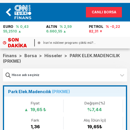
CANLI BORSA
EURO
% 0,43
ALTIN
% 2,59
PETROL
% -0,22
55,2510
6.660,55
82,31
SON
İran’ın nükleer programı çöktü mü?...
DAKIKA
Finans
>
Borsa
>
Hisseler
>
PARK ELEK.MADENCILIK
(PRKME)
Park Elek.Madencılık
(PRKME)
Fiyat
Değişim(%)
19,65 ₺
%7,44
Fark
Alış (Gün İçi)
1,36
19,65₺