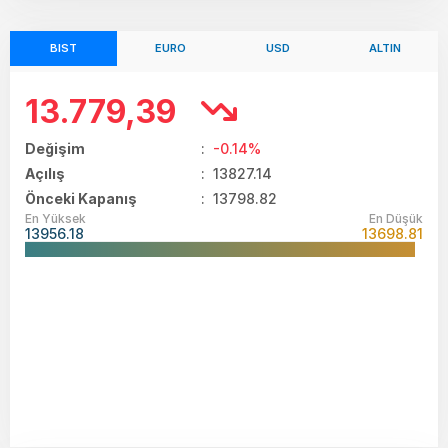
BIST
EURO
USD
ALTIN
13.779,39
Değişim
:
-0.14%
Açılış
:
13827.14
Önceki Kapanış
: 13798.82
En Yüksek
En Düşük
13956.18
13698.81