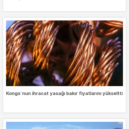
Kongo`nun ihracat yasağı bakır fiyatlarını yükseltti