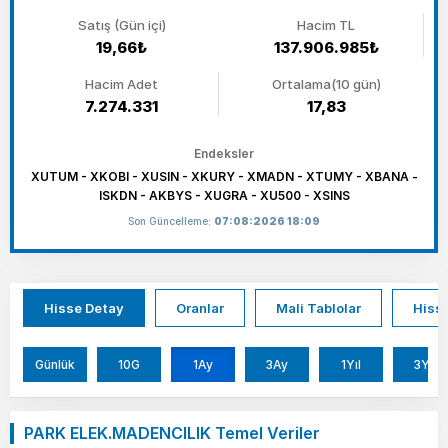
Satış (Gün içi)
Hacim TL
19,66₺
137.906.985₺
Hacim Adet
Ortalama(10 gün)
7.274.331
17,83
Endeksler
XUTUM - XKOBI - XUSIN - XKURY - XMADN - XTUMY - XBANA -
ISKDN - AKBYS - XUGRA - XU500 - XSINS
Son Güncelleme:
07:08:2026 18:09
Hisse Detay
Oranlar
Mali Tablolar
Hisse
Günlük
10G
1Ay
3Ay
1Yıl
3Yıl
PARK ELEK.MADENCILIK Temel Veriler