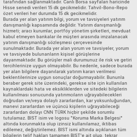
tarafından sağlanmaktadır. Canlı Borsa sayfaları haricinde
Hisse senedi verileri 15 dk gecikmelidir. Tahvil-Bono-Repo
özet verileri her durumda 15 dk gecikmelidir.
Burada yer alan yatırım bilgi, yorum ve tavsiyeleri yatırım
danışmanlığı kapsamında değildir. Yatırım danışmanlığı
hizmeti; aracı kurumlar, portföy yönetim şirketleri, mevduat
kabul etmeyen bankalar ile müşteri arasında imzalanacak
yatırım danışmanlığı sözleşmesi çerçevesinde
sunulmaktadır. Burada yer alan yorum ve tavsiyeler, yorum
ve tavsiyede bulunanların kişisel görüşlerine
dayanmaktadır. Bu görüşler mali durumunuz ile risk ve getiri
tercihlerinize uygun olmayabilir. Bu nedenle, sadece burada
yer alan bilgilere dayanılarak yatırım kararı verilmesi
beklentilerinize uygun sonuçlar doğurmayabilir. Bununla
beraber gerek site üzerindeki, gerekse site için kullanılan
kaynaklardaki hata ve eksikliklerden ve sitedeki bilgilerin
kullanılması sonucunda yatırımcıların uğrayabilecekleri
doğrudan ve/veya dolaylı zararlardan, kar yoksunluğundan,
manevi zararlardan ve üçüncü kişilerin uğrayabileceği
zararlardan dolayı CNN TÜRK hiçbir şekilde sorumlu
tutulamaz. BIST isim ve logosu "Koruma Marka Belgesi"
altında korunmakta olup izinsiz kullanılamaz, iktibas
edilemez, değiştirilemez. BIST ismi altında açıklanan tüm
bilgilerin telif hakları tamamen BIST'e ait olup, tekrar