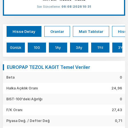
Son Güncelleme:
06:08:2026 10:31
Hisse Detay
Oranlar
Mali Tablolar
Hisse
Günlük
10G
1Ay
3Ay
1Yıl
3Yıl
EUROPAP TEZOL KAGIT Temel Veriler
Beta
0
Halka Açıklık Oranı
24,96
BIST-100'deki Ağırlğı
0
F/K Oranı
27,43
Piyasa Değ. / Defter Değ
0,71