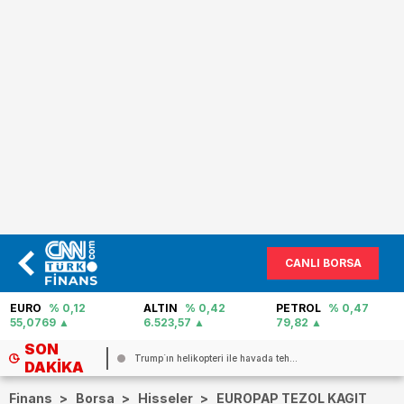
CANLI BORSA
EURO
% 0,12
ALTIN
% 0,42
PETROL
% 0,47
55,0769
6.523,57
79,82
SON
elikopteri ile havada teh...
Kuraklık enerji krizini tetikliyor!..
DAKIKA
Finans
>
Borsa
>
Hisseler
>
EUROPAP TEZOL KAGIT