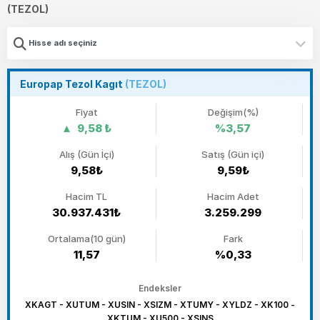
(TEZOL)
Europap Tezol Kagıt
(TEZOL)
Fiyat
Değişim(%)
9,58 ₺
%3,57
Alış (Gün İçi)
Satış (Gün içi)
9,58₺
9,59₺
Hacim TL
Hacim Adet
30.937.431₺
3.259.299
Ortalama(10 gün)
Fark
11,57
%0,33
Endeksler
XKAGT - XUTUM - XUSIN - XSIZM - XTUMY - XYLDZ - XK100 -
XKTUM - XU500 - XSINS