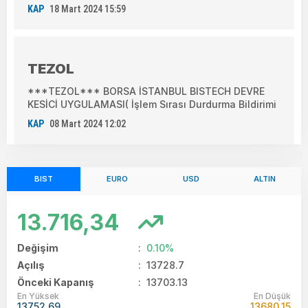
KAP
18 Mart 2024 15:59
TEZOL
***TEZOL*** BORSA İSTANBUL BISTECH DEVRE
KESİCİ UYGULAMASI( İşlem Sırası Durdurma Bildirimi
KAP
08 Mart 2024 12:02
BIST
EURO
USD
ALTIN
13.716,34
Değişim
:
0.10%
Açılış
:
13728.7
Önceki Kapanış
: 13703.13
En Yüksek
En Düşük
13752.69
13680.15