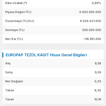
Dibe Uzaklık (*)
3,80%
Piyasa Değeri
(TL)
4.620.000.000
Özsermaye
(TL)(**)
6.529.421.000
Sermaye
(TL)
500.000.000
Net Kar
(TL)
-116.951.000
EUROPAP TEZOL KAGIT Hisse Genel Bilgileri
Alış
9,58
Satış
9,59
Net Değişim
0,33
Taban
8,32
Tavan
10,16