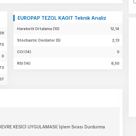
EUROPAP TEZOL KAGIT Teknik Analiz
Hareketli Ortalama (10)
12,14
69
Stochastic Oscilator (5)
2,13
70
CCI (14)
0
0
RSI (14)
8,50
73
67
RE KESİCİ UYGULAMASI( İşlem Sırası Durdurma