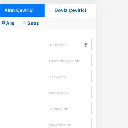
Altın Çevirici
Döviz Çevirici
Alış
Satış
Türk Lirası
Cumhuriyet Altını
Tam Altın
Gram Altın
Yarım Altın
Çeyrek Altın