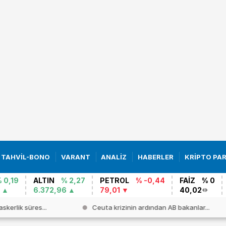
TAHVİL-BONO
VARANT
ANALİZ
HABERLER
KRİPTO PA
 0,19
ALTIN
% 2,27
PETROL
% -0,44
FAİZ
% 0
6.372,96
79,01
40,02
kerlik süres...
Ceuta krizinin ardından AB bakanlar...