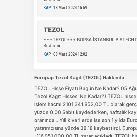
KAP
18 Mart 2024 15:59
TEZOL
***TEZOL*** BORSA İSTANBUL BISTECH DEV
Bildirimi
KAP
08 Mart 2024 12:02
Europap Tezol Kagıt (TEZOL) Hakkında
TEZOL Hisse Fiyatı Bugün Ne Kadar? 05 Ağ
Tezol Kagıt Hissesi Ne Kadar?) TEZOL hisse f
işlem hacmi 2101.341.852,00 TL olarak gerçe
yüzde 0.00 Sabit kaydederken, haftalık kayı
oranında... Yıllık verilerde ise son 1 yılda E
yatırımcısına yüzde 38.18 kaybettirdi. Euro
-116.951.000,00 TL zarar açıkladı. TEZOL hi