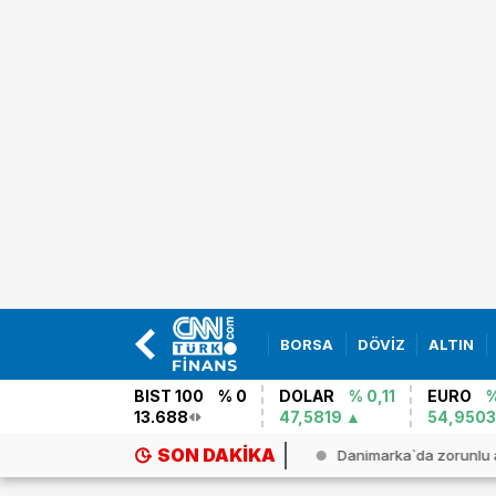
BORSA
DÖVİZ
ALTIN
BIST 100
% 0
DOLAR
% 0,11
EURO
%
13.688
47,5819
54,9503
SON DAKIKA
AR DURULMUYOR! Hizbullah İsrail`...
Danimarka`da zorunlu as