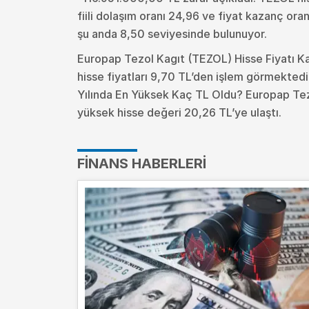
fiili dolaşım oranı 24,96 ve fiyat kazanç ora
şu anda 8,50 seviyesinde bulunuyor.
Europap Tezol Kagıt (TEZOL) Hisse Fiyatı 
hisse fiyatları 9,70 TL’den işlem görmekted
Yılında En Yüksek Kaç TL Oldu?
Europap Tez
yüksek hisse değeri 20,26 TL’ye ulaştı.
FINANS HABERLERI