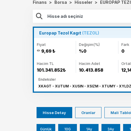
Finans
>
Borsa
>
Hisseler
>
EUROPAP TEZO
Europap Tezol Kagıt
(TEZOL)
Fiyat
Değişim(%)
Fark
9,69 ₺
%0
0
Hacim TL
Hacim Adet
Orta
101.341.852₺
10.413.858
12,1
Endeksler
XKAGT - XUTUM - XUSIN - XSIZM - XTUMY - XYLDZ 
Hisse Detay
Oranlar
Mali Tablo
Günlük
10G
1Ay
3Ay
1