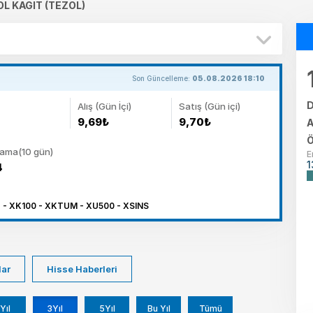
L KAGIT (TEZOL)
Son Güncelleme:
05.08.2026 18:10
D
Alış (Gün İçi)
Satış (Gün içi)
9,69₺
9,70₺
A
Ö
lama(10 gün)
E
1
4
- XK100 - XKTUM - XU500 - XSINS
lar
Hisse Haberleri
Yıl
3Yıl
5Yıl
Bu Yıl
Tümü