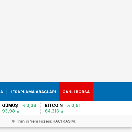
RA
HESAPLAMA ARAÇLARI
CANLI BORSA
GÜMÜŞ
% 3,36
BİTCOİN
% 0,91
93,98
64.316
İran`ın Yeni Füzesi: HACI KASIM...
Fuego Yana