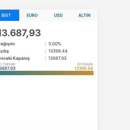
BIST
EURO
USD
ALTIN
13.687,93
eğişim
:
0.00%
çılış
:
13399.44
nceki Kapanış
: 13687.93
n Yüksek
En Düşük
3687.93
13395.94