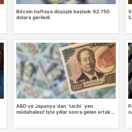
Bitcoin haftaya düşüşle başladı: 62.750
S
dolara geriledi
5
ABD ve Japonya`dan `tarihi` yen
P
müdahalesi! İşte yıllar sonra gelen ortak
s
hamlenin perde arkası...