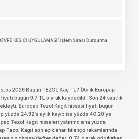
RE KESİCİ UYGULAMASI( İşlem Sırası Durdurma
ustos 2026 Bugün TEZOL Kaç TL? (Anlık Europap
iyatı bugün 9.7 TL olarak kaydedildi. Son 24 saatlik
kleşti. Europap Tezol Kagıt hissesi fiyatı bugün
p yüzde 24.92’e aylık kayıp ise yüzde 40.20’ye
uropap Tezol Kagıt hisseleri yatırımcısına yüzde
pap Tezol Kagıt son açıklanan bilanço rakamlarında
ssesinin piyasa/defter değeri 0,74 olarak görülürken,