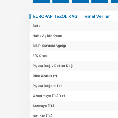
EUROPAP TEZOL KAGIT Temel Veriler
Beta
Halka Açıklık Oranı
BIST-100'deki Ağırlğı
F/K Oranı
Piyasa Değ. / Defter Değ
Dibe Uzaklık (*)
Piyasa Değeri
(TL)
Özsermaye
(TL)(**)
Sermaye
(TL)
Net Kar
(TL)