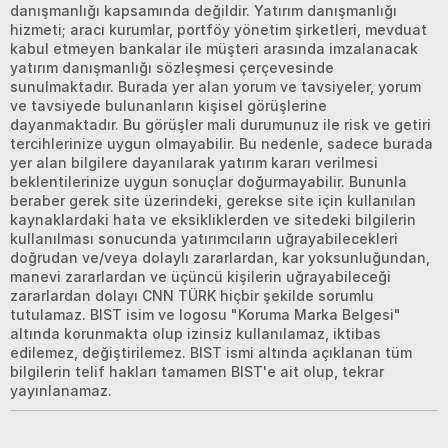
danışmanlığı kapsamında değildir. Yatırım danışmanlığı
hizmeti; aracı kurumlar, portföy yönetim şirketleri, mevduat
kabul etmeyen bankalar ile müşteri arasında imzalanacak
yatırım danışmanlığı sözleşmesi çerçevesinde
sunulmaktadır. Burada yer alan yorum ve tavsiyeler, yorum
ve tavsiyede bulunanların kişisel görüşlerine
dayanmaktadır. Bu görüşler mali durumunuz ile risk ve getiri
tercihlerinize uygun olmayabilir. Bu nedenle, sadece burada
yer alan bilgilere dayanılarak yatırım kararı verilmesi
beklentilerinize uygun sonuçlar doğurmayabilir. Bununla
beraber gerek site üzerindeki, gerekse site için kullanılan
kaynaklardaki hata ve eksikliklerden ve sitedeki bilgilerin
kullanılması sonucunda yatırımcıların uğrayabilecekleri
doğrudan ve/veya dolaylı zararlardan, kar yoksunluğundan,
manevi zararlardan ve üçüncü kişilerin uğrayabileceği
zararlardan dolayı CNN TÜRK hiçbir şekilde sorumlu
tutulamaz. BIST isim ve logosu "Koruma Marka Belgesi"
altında korunmakta olup izinsiz kullanılamaz, iktibas
edilemez, değiştirilemez. BIST ismi altında açıklanan tüm
bilgilerin telif hakları tamamen BIST'e ait olup, tekrar
yayınlanamaz.