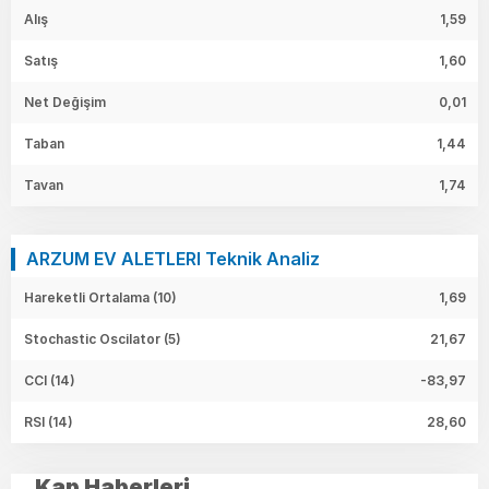
Alış
1,59
Satış
1,60
Net Değişim
0,01
Taban
1,44
Tavan
1,74
ARZUM EV ALETLERI Teknik Analiz
Hareketli Ortalama (10)
1,69
Stochastic Oscilator (5)
21,67
CCI (14)
-83,97
RSI (14)
28,60
Kap Haberleri