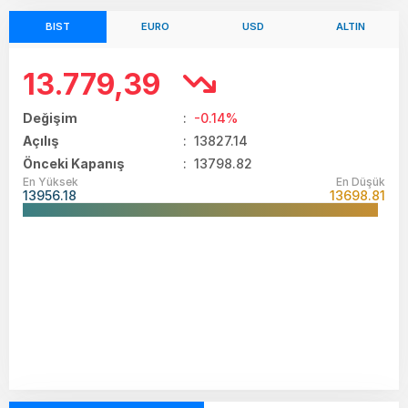
BIST
EURO
USD
ALTIN
13.779,39
Değişim
:
-0.14%
Açılış
:
13827.14
Önceki Kapanış
: 13798.82
En Yüksek
En Düşük
13956.18
13698.81