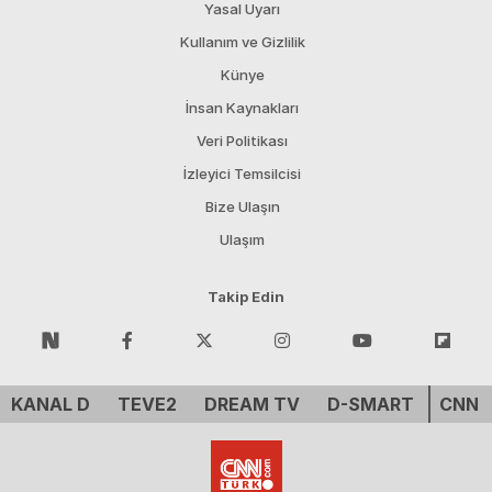
Yasal Uyarı
Kullanım ve Gizlilik
Künye
İnsan Kaynakları
Veri Politikası
İzleyici Temsilcisi
Bize Ulaşın
Ulaşım
Takip Edin
KANAL D
TEVE2
DREAM TV
D-SMART
CNN 