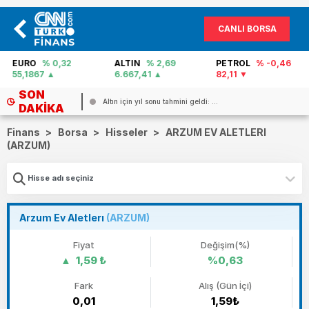
CANLI BORSA
EURO
% 0,32
ALTIN
% 2,69
PETROL
% -0,46
55,1867
6.667,41
82,11
SON
Altın için yıl sonu tahmini geldi: ...
DAKIKA
Finans
>
Borsa
>
Hisseler
>
ARZUM EV ALETLERI
(ARZUM)
Arzum Ev Aletlerı
(ARZUM)
Fiyat
Değişim(%)
1,59 ₺
%0,63
Fark
Alış (Gün İçi)
0,01
1,59₺