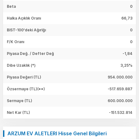
Beta
0
Halka Açıklık Oranı
66,73
BIST-100'deki Ağırlğı
0
F/K Oranı
0
Piyasa Değ. / Defter Değ
-1,84
Dibe Uzaklık (*)
3,25%
Piyasa Değeri
(TL)
954.000.000
Özsermaye
(TL)(**)
-517.659.887
Sermaye
(TL)
600.000.000
Net Kar
(TL)
-151.532.814
ARZUM EV ALETLERI Hisse Genel Bilgileri