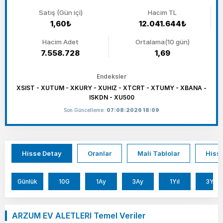
Satış (Gün içi)
Hacim TL
1,60₺
12.041.644₺
Hacim Adet
Ortalama(10 gün)
7.558.728
1,69
Endeksler
XSIST - XUTUM - XKURY - XUHIZ - XTCRT - XTUMY - XBANA -
ISKDN - XU500
Son Güncelleme:
07:08:2026 18:09
Hisse Detay
Oranlar
Mali Tablolar
Hisse
Günlük
10G
1Ay
3Ay
1Yıl
3Yıl
ARZUM EV ALETLERI Temel Veriler