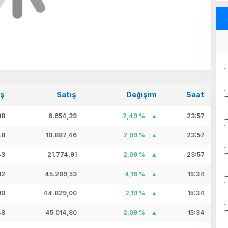
ış
Satış
Değişim
Saat
38
6.654,39
2,49 %
23:57
48
10.887,46
2,09 %
23:57
43
21.774,91
2,09 %
23:57
12
45.209,53
4,16 %
15:34
00
44.829,00
2,19 %
15:34
48
45.014,80
2,09 %
15:34