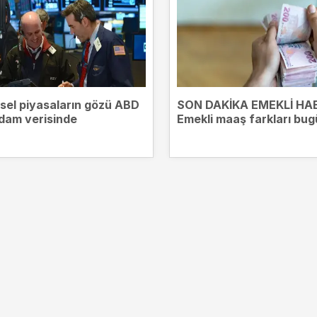
sel piyasaların gözü ABD
SON DAKİKA EMEKLİ HAB
hdam verisinde
Emekli maaş farkları bu
yatıyor! Kim ne kadar ö
alacak?