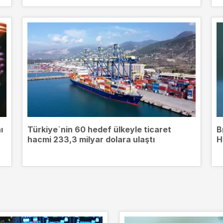
ı
Türkiye`nin 60 hedef ülkeyle ticaret
B
hacmi 233,3 milyar dolara ulaştı
H