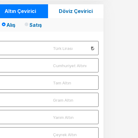
Altın Çevirici
Döviz Çevirici
Alış
Satış
Türk Lirası
Cumhuriyet Altını
Tam Altın
Gram Altın
Yarım Altın
Çeyrek Altın