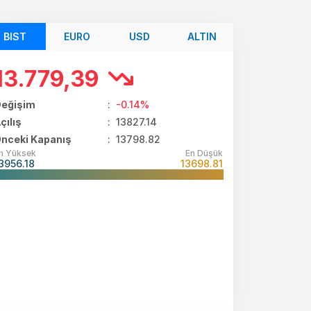
BIST
EURO
USD
ALTIN
13.779,39
eğişim
:
-0.14%
çılış
:
13827.14
nceki Kapanış
: 13798.82
n Yüksek
En Düşük
3956.18
13698.81