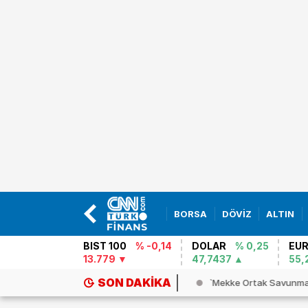
BORSA
DÖVİZ
ALTIN
BIST 100
% -0,14
DOLAR
% 0,25
EU
13.779
47,7437
55,
SON DAKIKA
ing 737 MAX uçakları için kritik...
`Mekke Ortak Savunma 