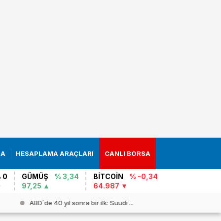
RA
HESAPLAMA ARAÇLARI
CANLI BORSA
 0
GÜMÜŞ
% 3,34
BİTCOİN
% -0,34
97,25
64.987
ABD`de 40 yıl sonra bir ilk: Suudi ...
Çin`den “İs