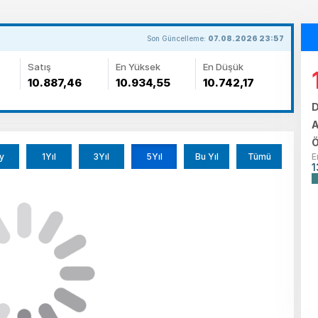
Son Güncelleme:
07.08.2026 23:57
Satış
En Yüksek
En Düşük
10.887,46
10.934,55
10.742,17
D
A
Ö
y
1Yıl
3Yıl
5Yıl
Bu Yıl
Tümü
E
1