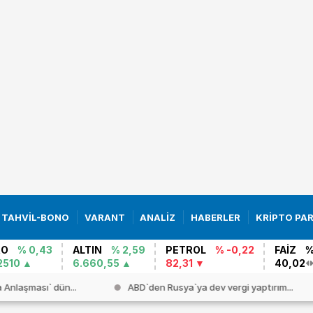
TAHVİL-BONO
VARANT
ANALİZ
HABERLER
KRİPTO PA
RO
% 0,43
ALTIN
% 2,59
PETROL
% -0,22
FAİZ
%
2510
6.660,55
82,31
40,02
Anlaşması` dün...
ABD`den Rusya`ya dev vergi yaptırım...