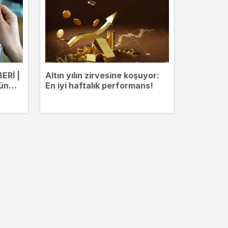
ERİ |
Altın yılın zirvesine koşuyor:
MEVDUAT 
gün
En iyi haftalık performans!
milyon TL
deme
kazanıyo
mevduat g