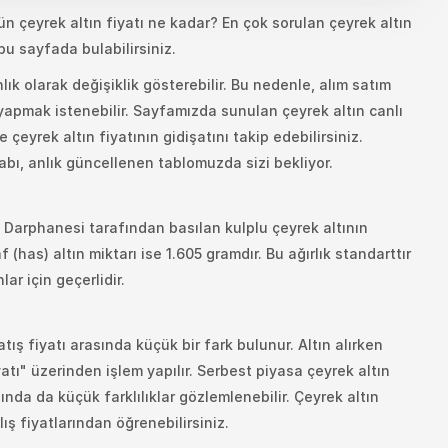
gün çeyrek altın fiyatı ne kadar? En çok sorulan çeyrek altın
u sayfada bulabilirsiniz.
nlık olarak değişiklik gösterebilir. Bu nedenle, alım satım
yapmak istenebilir. Sayfamızda sunulan çeyrek altın canlı
e çeyrek altın fiyatının gidişatını takip edebilirsiniz.
bı, anlık güncellenen tablomuzda sizi bekliyor.
C. Darphanesi tarafından basılan kulplu çeyrek altının
 (has) altın miktarı ise 1.605 gramdır. Bu ağırlık standarttır
lar için geçerlidir.
atış fiyatı arasında küçük bir fark bulunur. Altın alırken
yatı" üzerinden işlem yapılır. Serbest piyasa çeyrek altın
asında da küçük farklılıklar gözlemlenebilir. Çeyrek altın
ış fiyatlarından öğrenebilirsiniz.