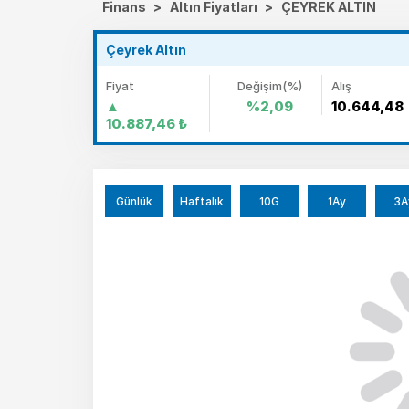
Finans
>
Altın Fiyatları
>
ÇEYREK ALTIN
Çeyrek Altın
Fiyat
Değişim(%)
Alış
%2,09
10.644,48
10.887,46
₺
Günlük
Haftalık
10G
1Ay
3A