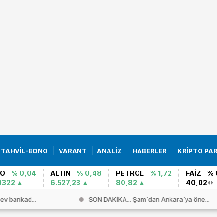
TAHVİL-BONO
VARANT
ANALİZ
HABERLER
KRİPTO PA
RO
% 0,04
ALTIN
% 0,48
PETROL
% 1,72
FAİZ
% 
0322
6.527,23
80,82
40,02
 dev bankad...
SON DAKİKA... Şam`dan Ankara`ya öne...