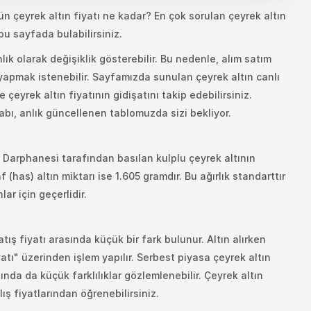
gün çeyrek altın fiyatı ne kadar? En çok sorulan çeyrek altın
u sayfada bulabilirsiniz.
nlık olarak değişiklik gösterebilir. Bu nedenle, alım satım
yapmak istenebilir. Sayfamızda sunulan çeyrek altın canlı
e çeyrek altın fiyatının gidişatını takip edebilirsiniz.
bı, anlık güncellenen tablomuzda sizi bekliyor.
C. Darphanesi tarafından basılan kulplu çeyrek altının
 (has) altın miktarı ise 1.605 gramdır. Bu ağırlık standarttır
lar için geçerlidir.
atış fiyatı arasında küçük bir fark bulunur. Altın alırken
yatı" üzerinden işlem yapılır. Serbest piyasa çeyrek altın
asında da küçük farklılıklar gözlemlenebilir. Çeyrek altın
ış fiyatlarından öğrenebilirsiniz.