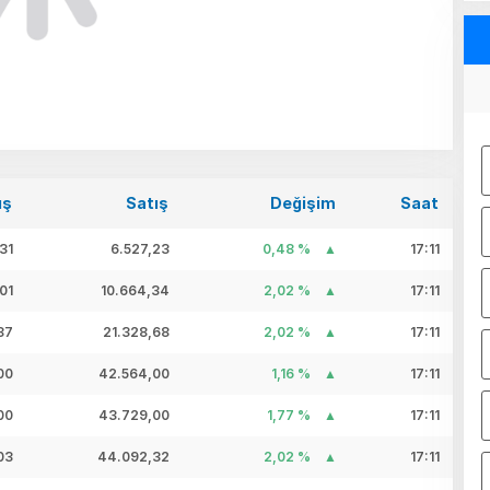
ış
Satış
Değişim
Saat
31
6.527,23
0,48 %
17:11
01
10.664,34
2,02 %
17:11
87
21.328,68
2,02 %
17:11
00
42.564,00
1,16 %
17:11
00
43.729,00
1,77 %
17:11
03
44.092,32
2,02 %
17:11