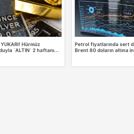
 YUKARI! Hürmüz
Petrol fiyatlarında sert 
uyla `ALTIN` 2 haftanın
Brent 80 doların altına in
esinde