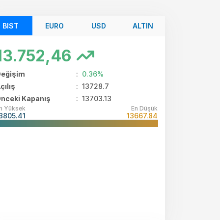
BIST
EURO
USD
ALTIN
13.752,46
eğişim
:
0.36%
çılış
:
13728.7
nceki Kapanış
: 13703.13
n Yüksek
En Düşük
3805.41
13667.84