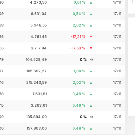
86
4.273,50
0,61 %
17:11
09
6.531,04
0,54 %
17:11
68
5.948,55
2,02 %
17:11
95
4.761,45
-17,21 %
17:11
55
3.717,84
-17,53 %
17:11
79
104.529,49
0 %
17:11
97
105.692,27
1,80 %
17:11
16
215.243,59
2,02 %
17:11
58
1.631,81
0,48 %
17:11
15
3.263,61
0,48 %
17:11
00
135.884,00
0 %
17:11
00
157.863,00
0,48 %
17:11