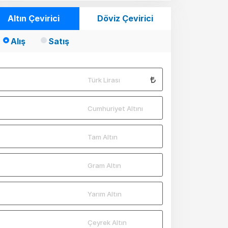
Altın Çevirici
Döviz Çevirici
Alış
Satış
Türk Lirası
Cumhuriyet Altını
Tam Altın
Gram Altın
Yarım Altın
Çeyrek Altın