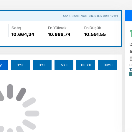
Son Güncelleme:
06.08.2026 17:11
Satış
En Yüksek
En Düşük
10.664,34
10.686,74
10.591,55
D
A
Ö
y
1Yıl
3Yıl
5Yıl
Bu Yıl
Tümü
E
1