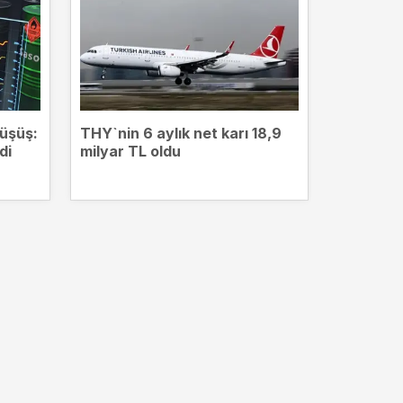
düşüş:
THY`nin 6 aylık net karı 18,9
SON DAKİ
di
milyar TL oldu
yükselişl
13.707 p