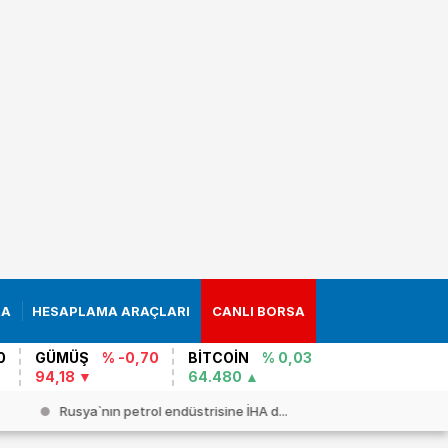
RA
HESAPLAMA ARAÇLARI
CANLI BORSA
0
GÜMÜŞ
% -0,70
BİTCOİN
% 0,03
94,18
64.480
Rusya`nın petrol endüstrisine İHA d...
`Mühimmat`