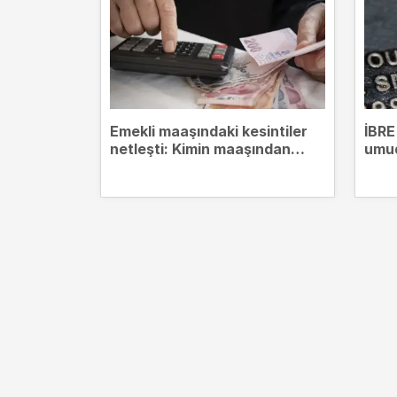
Emekli maaşındaki kesintiler
İBRE
netleşti: Kimin maaşından
umud
hangi borçlar kesilecek?
zirv