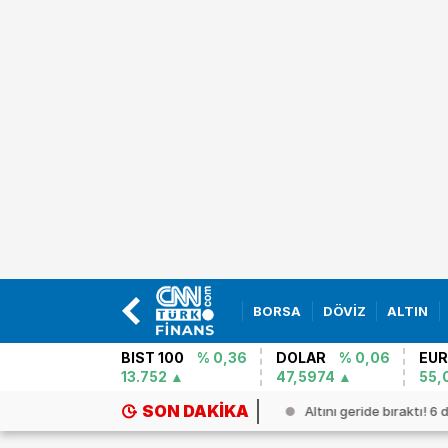
BORSA
DÖVİZ
ALTIN
BIST 100
% 0,36
DOLAR
% 0,06
EU
13.752
47,5974
55,
SON DAKIKA
müz`de kritik güç mücadelesi...
Altını geride bıraktı! 6