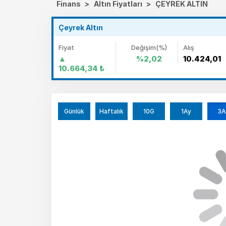
Finans
>
Altın Fiyatları
>
ÇEYREK ALTIN
Çeyrek Altın
Fiyat
Değişim(%)
Alış
%2,02
10.424,01
10.664,34
₺
Günlük
Haftalık
10G
1Ay
3A