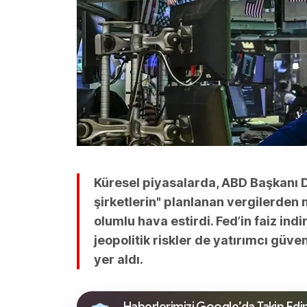
Küresel piyasalarda, ABD Başkanı 
şirketlerin" planlanan vergilerden 
olumlu hava estirdi. Fed’in faiz indir
jeopolitik riskler de yatırımcı güve
yer aldı.