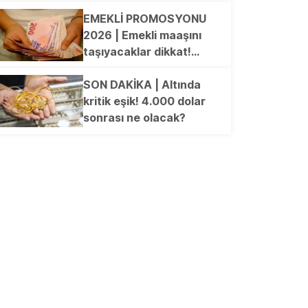
Kimler başvurabilecek?
İşte merak edilen o
EMEKLİ PROMOSYONU
tarihler...
2026 | Emekli maaşını
taşıyacaklar dikkat!
Güncel promosyon listesi
açıklandı
SON DAKİKA | Altında
kritik eşik! 4.000 dolar
sonrası ne olacak?