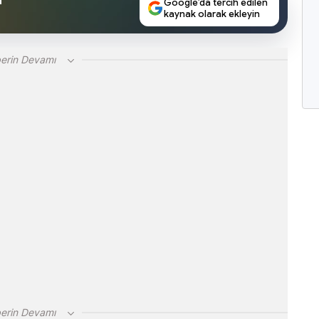
n
Google’da tercih edilen
kaynak olarak ekleyin
erin Devamı
erin Devamı