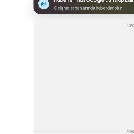
Haberlerimizi Google’da Takip Edi
Gelişmelerden anında haberdar olun.
Hab
Hab