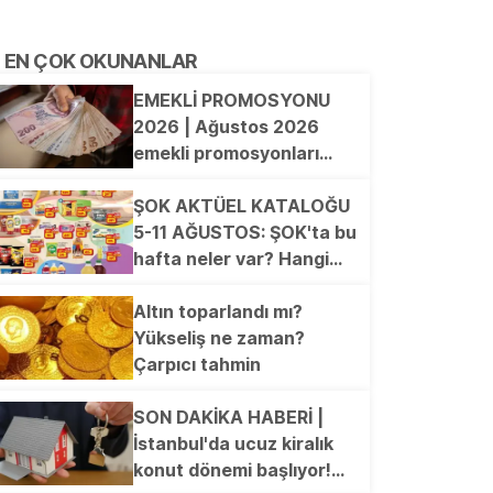
EN ÇOK OKUNANLAR
EMEKLİ PROMOSYONU
2026 | Ağustos 2026
emekli promosyonları
güncellendi! en yüksek
ödemeyi hangi banka
ŞOK AKTÜEL KATALOĞU
veriyor?
5-11 AĞUSTOS: ŞOK'ta bu
hafta neler var? Hangi
ürünler indirimde? 6'lı
Frezya Kase, Kilim, Koltuk
Altın toparlandı mı?
Örtüsü, Peştemal, Dijital
Yükseliş ne zaman?
Baskılı Plaj Çantası,
Çarpıcı tahmin
Elektrikli Semaver...
SON DAKİKA HABERİ |
İstanbul'da ucuz kiralık
konut dönemi başlıyor!