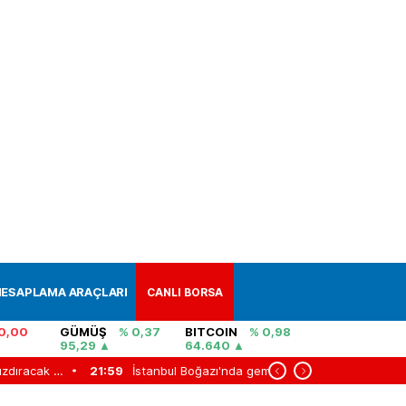
ESAPLAMA ARAÇLARI
CANLI BORSA
0,00
GÜMÜŞ
% 0,37
BITCOIN
% 0,98
95,29
64.640
İran'dan ABD'yi kızdıracak plan! Hürmüz'de yeni güzergah nasıl olacak?
21:59
İstanbul Boğazı'nda gemi trafiği yeniden açıldı
21:34