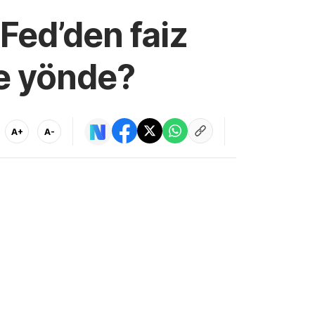
 Fed’den faiz
ne yönde?
A+
A-