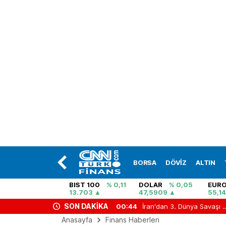
BORSA
DÖVİZ
ALTIN
BIST 100
% 0,11
DOLAR
% 0,05
EUR
13.703
47,5909
55,1
SON DAKİKA
43
ABD'de silahlı saldırı! Çok sayıda ölü ve yaralı var
00:44
İran'dan 3. Dünya Sa
Anasayfa
Finans Haberleri