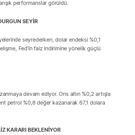
arışık performanslar görüldü.
 DURGUN SEYİR
viyelerinde seyrederken, dolar endeksi %0,1
lişme, Fed’in faiz indirimine yönelik güçlü
kazanmaya devam ediyor. Ons altın %0,2 artışla
ent petrol %0,8 değer kazanarak 67,1 dolara
AİZ KARARI BEKLENİYOR