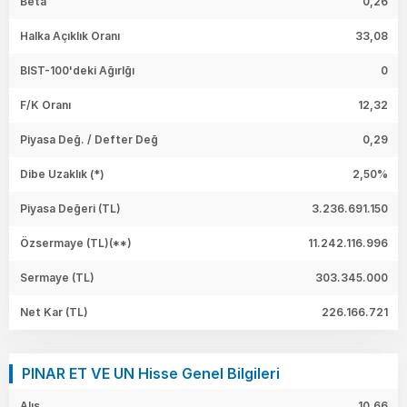
Beta
0,26
Halka Açıklık Oranı
33,08
BIST-100'deki Ağırlğı
0
F/K Oranı
12,32
Piyasa Değ. / Defter Değ
0,29
Dibe Uzaklık (*)
2,50%
Piyasa Değeri
(TL)
3.236.691.150
Özsermaye
(TL)(**)
11.242.116.996
Sermaye
(TL)
303.345.000
Net Kar
(TL)
226.166.721
PINAR ET VE UN Hisse Genel Bilgileri
Alış
10,66