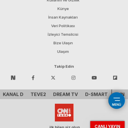
Kullanım ve Gizlilik
Künye
İnsan Kaynakları
Veri Politikası
İzleyici Temsilcisi
Bize Ulaşın
Ulaşım
Takip Edin
KANAL D
TEVE2
DREAM TV
D-SMART
CNN 
MENÜ
CANLI YAYIN
ilk bilen siz olun