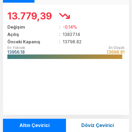
13.779,39
Değişim
:
-0.14%
Açılış
:
13827.14
Önceki Kapanış
: 13798.82
En Yüksek
En Düşük
13956.18
13698.81
Altın Çevirici
Döviz Çevirici