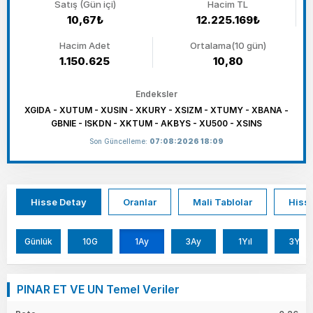
Satış (Gün içi)
Hacim TL
10,67₺
12.225.169₺
Hacim Adet
Ortalama(10 gün)
1.150.625
10,80
Endeksler
XGIDA - XUTUM - XUSIN - XKURY - XSIZM - XTUMY - XBANA -
GBNIE - ISKDN - XKTUM - AKBYS - XU500 - XSINS
Son Güncelleme:
07:08:2026 18:09
Hisse Detay
Oranlar
Mali Tablolar
Hisse
Günlük
10G
1Ay
3Ay
1Yıl
3Yıl
PINAR ET VE UN Temel Veriler