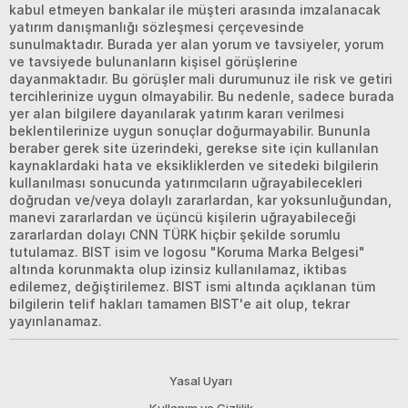
kabul etmeyen bankalar ile müşteri arasında imzalanacak
yatırım danışmanlığı sözleşmesi çerçevesinde
sunulmaktadır. Burada yer alan yorum ve tavsiyeler, yorum
ve tavsiyede bulunanların kişisel görüşlerine
dayanmaktadır. Bu görüşler mali durumunuz ile risk ve getiri
tercihlerinize uygun olmayabilir. Bu nedenle, sadece burada
yer alan bilgilere dayanılarak yatırım kararı verilmesi
beklentilerinize uygun sonuçlar doğurmayabilir. Bununla
beraber gerek site üzerindeki, gerekse site için kullanılan
kaynaklardaki hata ve eksikliklerden ve sitedeki bilgilerin
kullanılması sonucunda yatırımcıların uğrayabilecekleri
doğrudan ve/veya dolaylı zararlardan, kar yoksunluğundan,
manevi zararlardan ve üçüncü kişilerin uğrayabileceği
zararlardan dolayı CNN TÜRK hiçbir şekilde sorumlu
tutulamaz. BIST isim ve logosu "Koruma Marka Belgesi"
altında korunmakta olup izinsiz kullanılamaz, iktibas
edilemez, değiştirilemez. BIST ismi altında açıklanan tüm
bilgilerin telif hakları tamamen BIST'e ait olup, tekrar
yayınlanamaz.
Yasal Uyarı