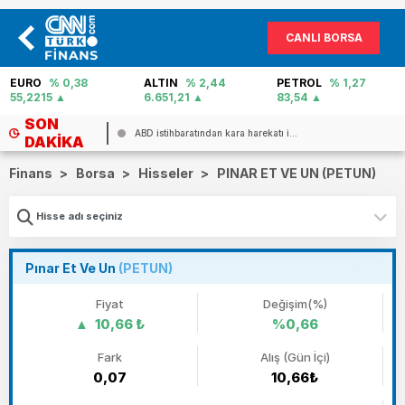
CANLI BORSA
ALTIN
% 2,44
PETROL
% 1,27
FAİZ
% 40,02
6.651,21
83,54
0
SON
ABD istihbaratından kara harekatı i...
DAKIKA
Finans
>
Borsa
>
Hisseler
>
PINAR ET VE UN (PETUN)
Pınar Et Ve Un
(PETUN)
Fiyat
Değişim(%)
10,66 ₺
%0,66
Fark
Alış (Gün İçi)
0,07
10,66₺