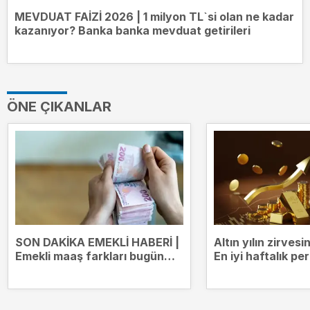
MEVDUAT FAİZİ 2026 | 1 milyon TL`si olan ne kadar
kazanıyor? Banka banka mevduat getirileri
ÖNE ÇIKANLAR
SON DAKİKA EMEKLİ HABERİ |
Altın yılın zirves
Emekli maaş farkları bugün
En iyi haftalık p
yatıyor! Kim ne kadar ödeme
alacak?