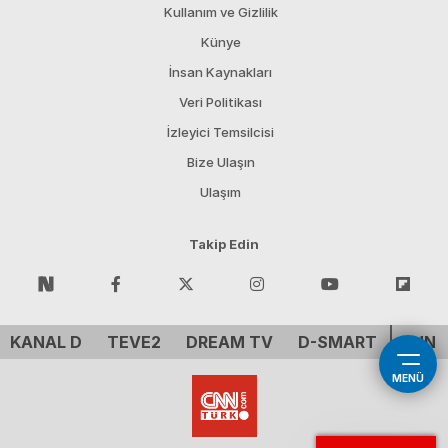
Kullanım ve Gizlilik
Künye
İnsan Kaynakları
Veri Politikası
İzleyici Temsilcisi
Bize Ulaşın
Ulaşım
Takip Edin
KANAL D
TEVE2
DREAM TV
D-SMART
CNN 
MENÜ