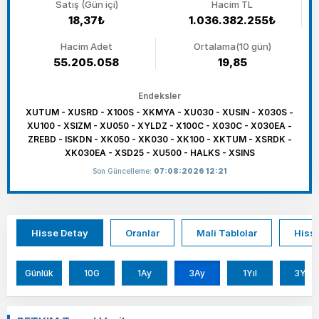
Satış (Gün içi)
Hacim TL
18,37₺
1.036.382.255₺
Hacim Adet
Ortalama(10 gün)
55.205.058
19,85
Endeksler
XUTUM - XUSRD - X100S - XKMYA - XU030 - XUSIN - X030S -
XU100 - XSIZM - XU050 - XYLDZ - X100C - X030C - X030EA -
ZREBD - ISKDN - XK050 - XK030 - XK100 - XKTUM - XSRDK -
XK030EA - XSD25 - XU500 - HALKS - XSINS
Son Güncelleme:
07:08:2026 12:21
Hisse Detay
Oranlar
Mali Tablolar
Hisse
Günlük
10G
1Ay
3Ay
1Yıl
3Yıl