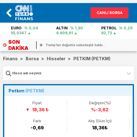
CANLI BORSA
EURO
% 0,04
ALTIN
% 1,80
PETROL
% 0,29
55,0347
6.609,61
82,73
SON
...
Trump`tan doğumla vatandaşlık hakkı...
DAKIKA
Finans
>
Borsa
>
Hisseler
>
PETKIM (PETKM)
Petkım
(PETKM)
Fiyat
Değişim(%)
18,36 ₺
%-3,62
Fark
Alış (Gün İçi)
-0,69
18,36₺