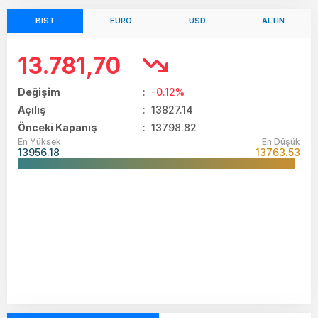
BIST
EURO
USD
ALTIN
13.781,70
Değişim
:
-0.12%
Açılış
:
13827.14
Önceki Kapanış
: 13798.82
En Yüksek
En Düşük
13956.18
13763.53