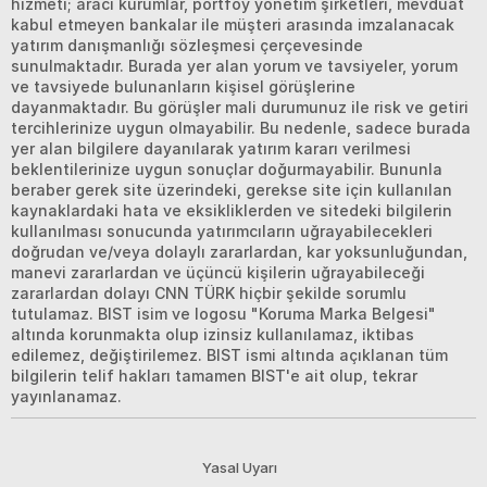
hizmeti; aracı kurumlar, portföy yönetim şirketleri, mevduat
kabul etmeyen bankalar ile müşteri arasında imzalanacak
yatırım danışmanlığı sözleşmesi çerçevesinde
sunulmaktadır. Burada yer alan yorum ve tavsiyeler, yorum
ve tavsiyede bulunanların kişisel görüşlerine
dayanmaktadır. Bu görüşler mali durumunuz ile risk ve getiri
tercihlerinize uygun olmayabilir. Bu nedenle, sadece burada
yer alan bilgilere dayanılarak yatırım kararı verilmesi
beklentilerinize uygun sonuçlar doğurmayabilir. Bununla
beraber gerek site üzerindeki, gerekse site için kullanılan
kaynaklardaki hata ve eksikliklerden ve sitedeki bilgilerin
kullanılması sonucunda yatırımcıların uğrayabilecekleri
doğrudan ve/veya dolaylı zararlardan, kar yoksunluğundan,
manevi zararlardan ve üçüncü kişilerin uğrayabileceği
zararlardan dolayı CNN TÜRK hiçbir şekilde sorumlu
tutulamaz. BIST isim ve logosu "Koruma Marka Belgesi"
altında korunmakta olup izinsiz kullanılamaz, iktibas
edilemez, değiştirilemez. BIST ismi altında açıklanan tüm
bilgilerin telif hakları tamamen BIST'e ait olup, tekrar
yayınlanamaz.
Yasal Uyarı