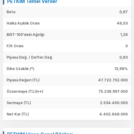
PETKIM Temel Veriler
Beta
0,67
Halka Açıklık Oranı
48,03
BIST-100'deki Ağırlğı
1,26
F/K Oranı
0
Piyasa Değ. / Defter Değ
0,63
Dibe Uzaklık (*)
13,96%
Piyasa Değeri
(TL)
47.722.752.000
Özsermaye
(TL)(**)
75.236.997.000
Sermaye
(TL)
2.534.400.000
Net Kar
(TL)
4.402.648.000