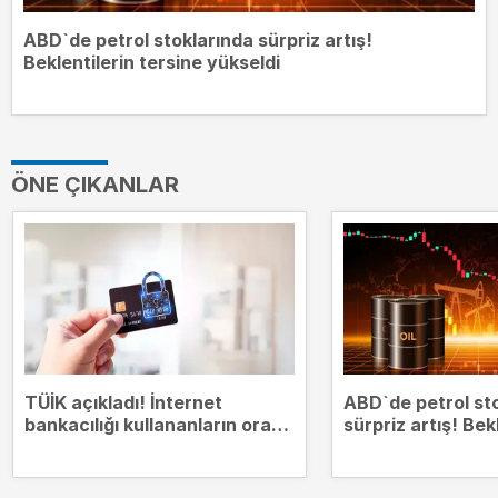
ABD`de petrol stoklarında sürpriz artış!
Beklentilerin tersine yükseldi
ÖNE ÇIKANLAR
TÜİK açıkladı! İnternet
ABD`de petrol st
bankacılığı kullananların oranı
sürpriz artış! Bek
yüzde 75,9`a çıktı
tersine yükseldi