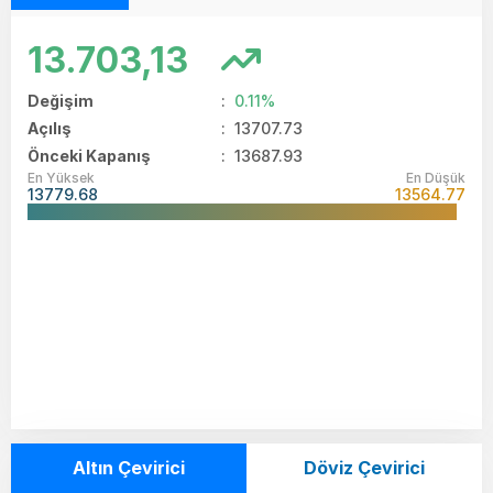
13.703,13
Değişim
:
0.11%
Açılış
:
13707.73
Önceki Kapanış
: 13687.93
En Yüksek
En Düşük
13779.68
13564.77
Altın Çevirici
Döviz Çevirici