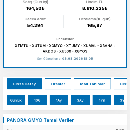
Satış (Gün içi)
Hacim TL
164,50₺
8.810.225₺
Hacim Adet
Ortalama(10 gün)
54.294
165,87
Endeksler
XTMTU - XUTUM - XGMYO - XTUMY - XUMAL - XBANA -
AKDOS - XU500 - XGYOS
Son Güncelleme:
05:08:2026 18:05
Hisse Detay
Oranlar
Mali Tablolar
Hisse
Günlük
10G
1Ay
3Ay
1Yıl
3Yıl
PANORA GMYO Temel Veriler