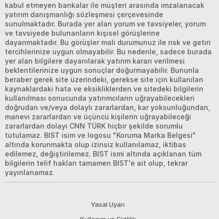
kabul etmeyen bankalar ile müşteri arasında imzalanacak
yatırım danışmanlığı sözleşmesi çerçevesinde
sunulmaktadır. Burada yer alan yorum ve tavsiyeler, yorum
ve tavsiyede bulunanların kişisel görüşlerine
dayanmaktadır. Bu görüşler mali durumunuz ile risk ve getiri
tercihlerinize uygun olmayabilir. Bu nedenle, sadece burada
yer alan bilgilere dayanılarak yatırım kararı verilmesi
beklentilerinize uygun sonuçlar doğurmayabilir. Bununla
beraber gerek site üzerindeki, gerekse site için kullanılan
kaynaklardaki hata ve eksikliklerden ve sitedeki bilgilerin
kullanılması sonucunda yatırımcıların uğrayabilecekleri
doğrudan ve/veya dolaylı zararlardan, kar yoksunluğundan,
manevi zararlardan ve üçüncü kişilerin uğrayabileceği
zararlardan dolayı CNN TÜRK hiçbir şekilde sorumlu
tutulamaz. BIST isim ve logosu "Koruma Marka Belgesi"
altında korunmakta olup izinsiz kullanılamaz, iktibas
edilemez, değiştirilemez. BIST ismi altında açıklanan tüm
bilgilerin telif hakları tamamen BIST'e ait olup, tekrar
yayınlanamaz.
Yasal Uyarı