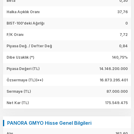
Beta
0,30
Halka Açıklık Oranı
37,76
BIST-100'deki Ağırlğı
0
F/K Oranı
7,72
Piyasa Değ. / Defter Değ
0,84
Dibe Uzaklık (*)
140,75%
Piyasa Değeri
(TL)
14.146.200.000
Özsermaye
(TL)(**)
16.873.295.401
Sermaye
(TL)
87.000.000
Net Kar
(TL)
175.549.475
PANORA GMYO Hisse Genel Bilgileri
Alış
162,60