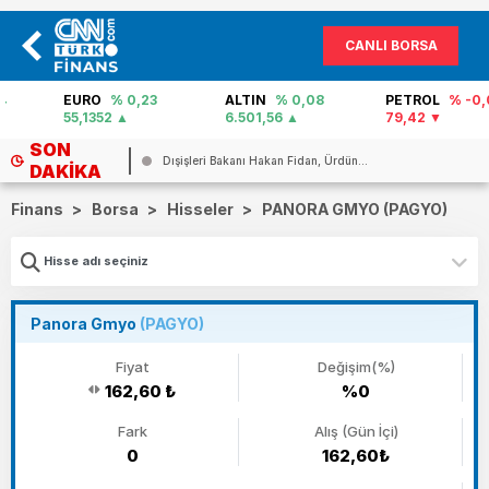
CANLI BORSA
EURO
% 0,23
ALTIN
% 0,08
PETROL
% -0,03
55,1352
6.501,56
79,42
SON
Dışişleri Bakanı Hakan Fidan, Ürdün...
DAKIKA
Finans
>
Borsa
>
Hisseler
>
PANORA GMYO (PAGYO)
Panora Gmyo
(PAGYO)
Fiyat
Değişim(%)
162,60 ₺
%0
Fark
Alış (Gün İçi)
0
162,60₺