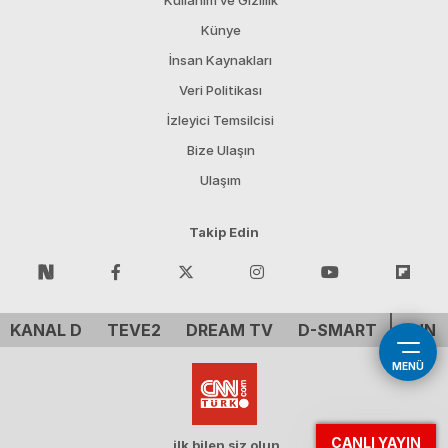
Kullanım ve Gizlilik
Künye
İnsan Kaynakları
Veri Politikası
İzleyici Temsilcisi
Bize Ulaşın
Ulaşım
Takip Edin
KANAL D
TEVE2
DREAM TV
D-SMART
CNN 
MENÜ
CANLI YAYIN
ilk bilen siz olun