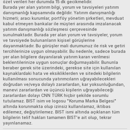
özet verileri her durumda 15 dk gecikmelidir.
Burada yer alan yatırım bilgi, yorum ve tavsiyeleri yatırım
danışmanlığı kapsamında değildir. Yatırım danışmanlığı
hizmeti; aracı kurumlar, portföy yönetim şirketleri, mevduat
kabul etmeyen bankalar ile müşteri arasında imzalanacak
yatırım danışmanlığı sözleşmesi çerçevesinde
sunulmaktadır. Burada yer alan yorum ve tavsiyeler, yorum
ve tavsiyede bulunanların kişisel görüşlerine
dayanmaktadır. Bu görüşler mali durumunuz ile risk ve getiri
tercihlerinize uygun olmayabilir. Bu nedenle, sadece burada
yer alan bilgilere dayanılarak yatırım kararı verilmesi
beklentilerinize uygun sonuçlar doğurmayabilir. Bununla
beraber gerek site üzerindeki, gerekse site için kullanılan
kaynaklardaki hata ve eksikliklerden ve sitedeki bilgilerin
kullanılması sonucunda yatırımcıların uğrayabilecekleri
doğrudan ve/veya dolaylı zararlardan, kar yoksunluğundan,
manevi zararlardan ve üçüncü kişilerin uğrayabileceği
zararlardan dolayı CNN TÜRK hiçbir şekilde sorumlu
tutulamaz. BIST isim ve logosu "Koruma Marka Belgesi"
altında korunmakta olup izinsiz kullanılamaz, iktibas
edilemez, değiştirilemez. BIST ismi altında açıklanan tüm
bilgilerin telif hakları tamamen BIST'e ait olup, tekrar
yayınlanamaz.