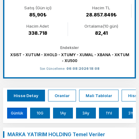
Satış (Gün içi)
Hacim TL
85,90₺
28.857.849₺
Hacim Adet
Ortalama(10 gün)
338.718
82,41
Endeksler
XSIST - XUTUM - XHOLD - XTUMY - XUMAL - XBANA - XKTUM
- XU500
Son Güncelleme:
06:08:2026 18:08
Hisse Detay
Oranlar
Mali Tablolar
Hisse
Günlük
10G
1Ay
3Ay
1Yıl
3Yıl
MARKA YATIRIM HOLDING Temel Veriler