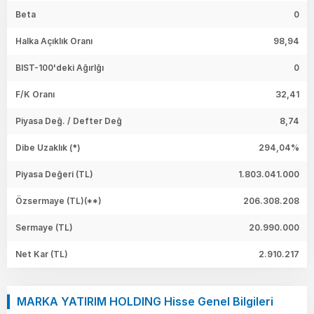
Beta
0
Halka Açıklık Oranı
98,94
BIST-100'deki Ağırlğı
0
F/K Oranı
32,41
Piyasa Değ. / Defter Değ
8,74
Dibe Uzaklık (*)
294,04%
Piyasa Değeri
(TL)
1.803.041.000
Özsermaye
(TL)(**)
206.308.208
Sermaye
(TL)
20.990.000
Net Kar
(TL)
2.910.217
MARKA YATIRIM HOLDING Hisse Genel Bilgileri