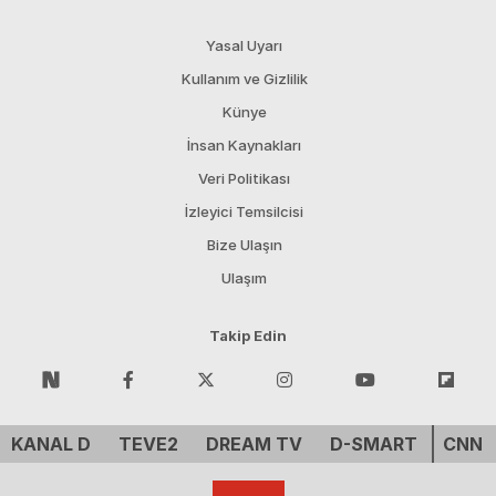
Yasal Uyarı
Kullanım ve Gizlilik
Künye
İnsan Kaynakları
Veri Politikası
İzleyici Temsilcisi
Bize Ulaşın
Ulaşım
Takip Edin
KANAL D
TEVE2
DREAM TV
D-SMART
CNN 