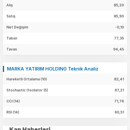
Alış
85,20
Satış
85,90
Net Değişim
-0,10
Taban
77,35
Tavan
94,45
MARKA YATIRIM HOLDING Teknik Analiz
Hareketli Ortalama (10)
82,41
Stochastic Oscilator (5)
67,21
CCI (14)
71,76
RSI (14)
60,51
Kap Haberleri