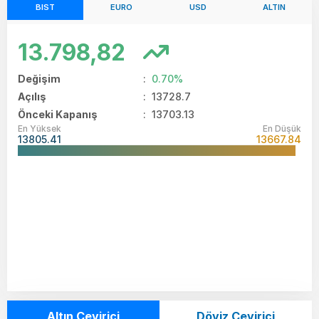
BIST
EURO
USD
ALTIN
13.798,82
Değişim
:
0.70%
Açılış
:
13728.7
Önceki Kapanış
: 13703.13
En Yüksek
En Düşük
13805.41
13667.84
Altın Çevirici
Döviz Çevirici