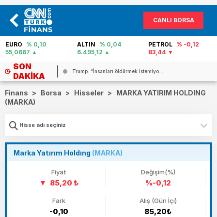
CANLI BORSA
ALTIN
% 0,04
PETROL
% -0,12
FAİZ
% 40,02
6.495,12
83,44
0
SON
SON DAKİKA HABERİ: Suriye’nin başke...
DAKIKA
Finans
>
Borsa
>
Hisseler
>
MARKA YATIRIM HOLDING
(MARKA)
Marka Yatırım Holdıng
(MARKA)
Fiyat
Değişim(%)
85,20 ₺
%-0,12
Fark
Alış (Gün İçi)
-0,10
85,20₺