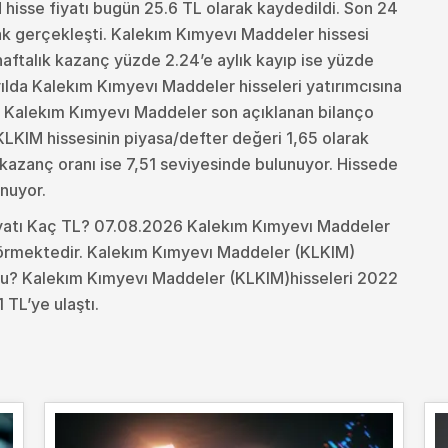
isse fiyatı bugün 25.6 TL olarak kaydedildi. Son 24
ak gerçekleşti. Kalekım Kımyevı Maddeler hissesi
aftalık kazanç yüzde 2.24’e aylık kayıp ise yüzde
1 yılda Kalekım Kımyevı Maddeler hisseleri yatırımcısına
. Kalekım Kımyevı Maddeler son açıklanan bilanço
KLKIM hissesinin piyasa/defter değeri 1,65 olarak
t kazanç oranı ise 7,51 seviyesinde bulunuyor. Hissede
nuyor.
yatı Kaç TL? 07.08.2026 Kalekım Kımyevı Maddeler
 görmektedir. Kalekım Kımyevı Maddeler (KLKIM)
du?
Kalekım Kımyevı Maddeler (KLKIM)hisseleri 2022
 TL’ye ulaştı.