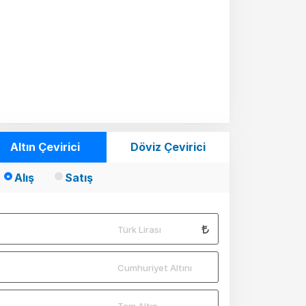
Altın Çevirici
Döviz Çevirici
Alış
Satış
Türk Lirası
Cumhuriyet Altını
Tam Altın