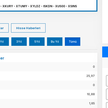
- XKURY - XTUMY - XYLDZ - ISKDN - XU500 - XSINS
lar
Hisse Haberleri
Yıl
3Yıl
5Yıl
Bu Yıl
Tümü
ler
0
25,97
0
10,88
1,65