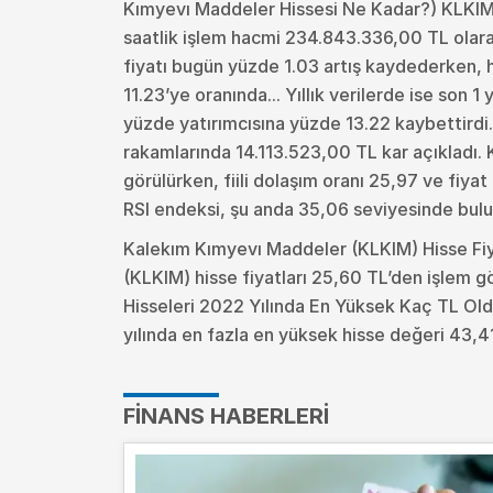
Kımyevı Maddeler Hissesi Ne Kadar?) KLKIM h
saatlik işlem hacmi 234.843.336,00 TL olar
fiyatı bugün yüzde 1.03 artış kaydederken, h
11.23’ye oranında... Yıllık verilerde ise son 
yüzde yatırımcısına yüzde 13.22 kaybettirdi
rakamlarında 14.113.523,00 TL kar açıkladı. 
görülürken, fiili dolaşım oranı 25,97 ve fiya
RSI endeksi, şu anda 35,06 seviyesinde bulu
Kalekım Kımyevı Maddeler (KLKIM) Hisse Fi
(KLKIM) hisse fiyatları 25,60 TL’den işlem
Hisseleri 2022 Yılında En Yüksek Kaç TL Ol
yılında en fazla en yüksek hisse değeri 43,41
FINANS HABERLERI