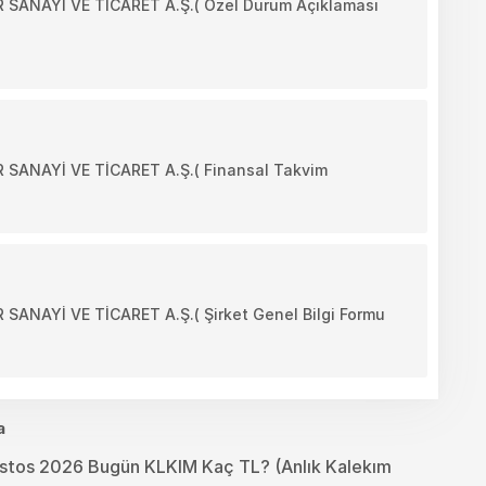
ANAYİ VE TİCARET A.Ş.( Özel Durum Açıklaması
ANAYİ VE TİCARET A.Ş.( Finansal Takvim
NAYİ VE TİCARET A.Ş.( Şirket Genel Bilgi Formu
a
ustos 2026 Bugün KLKIM Kaç TL? (Anlık Kalekım