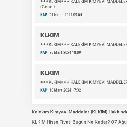
***KLKIM*** KALEKİM KİMYEVİ MADDELER S
(Genel)
KAP
01 Nisan 2024 09:54
KLKIM
***KLKIM*** KALEKİM KİMYEVİ MADDELER S
KAP
25 Mart 2024 18:09
KLKIM
***KLKIM*** KALEKİM KİMYEVİ MADDELER SA
KAP
18 Mart 2024 17:32
Kalekım Kımyevı Maddeler (KLKIM) Hakkınd
KLKIM Hisse Fiyatı Bugün Ne Kadar? 07 Ağ