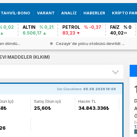
TAHVİL-BONO
VARANT
ANALİZ
HABERLER
KRİPTO PA
% 0,02
ALTIN
% 0,21
PETROL
% -0,37
FAİZ
% 0
6.506,17
83,23
40,02
en döndü...
Cezayir`de yolcu otobüsü devrildi: ...
EVI MADDELER (KLKIM)
Son Güncelleme:
06.08.2026 18:09
D
Gün İçi)
Satış (Gün içi)
Hacim TL
58₺
25,60₺
34.843.336₺
A
Ö
E
1
26