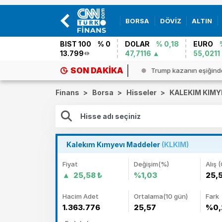
BORSA
DÖVİZ
ALTIN
BIST 100
% 0
DOLAR
% 0,18
EURO
13.799
47,7116
55,0211
SON DAKIKA
şuda Batı Nil Virüsü alarmı! Vak...
Trump kazanın eşiğind
Finans
>
Borsa
>
Hisseler
>
KALEKIM KIMY
Kalekım Kımyevı Maddeler
(KLKIM)
Fiyat
Değişim(%)
Alış (
25,58 ₺
%1,03
25,
Hacim Adet
Ortalama(10 gün)
Fark
1.363.776
25,57
%0,