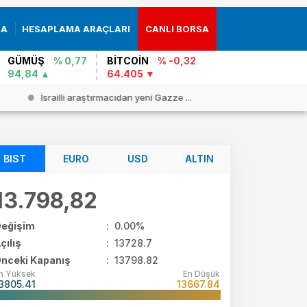
RA
HESAPLAMA ARAÇLARI
CANLI BORSA
GÜMÜŞ
% 0,77
BİTCOİN
% -0,32
94,84
64.405
İsrailli araştırmacıdan yeni Gazze ...
Cezayir`d
BIST
EURO
USD
ALTIN
13.798,82
eğişim
:
0.00%
çılış
:
13728.7
nceki Kapanış
: 13798.82
n Yüksek
En Düşük
3805.41
13667.84