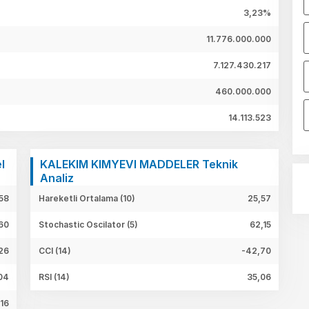
3,23%
11.776.000.000
7.127.430.217
460.000.000
14.113.523
l
KALEKIM KIMYEVI MADDELER Teknik
Analiz
58
Hareketli Ortalama (10)
25,57
60
Stochastic Oscilator (5)
62,15
26
CCI (14)
-42,70
04
RSI (14)
35,06
,16