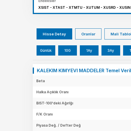
Endeksler
XSIST - XTAST - XTMTU - XUTUM - XUSRD - XUSIN 
Hisse Detay
Oranlar
Mali Tablo
Günlük
10G
1Ay
3Ay
1
KALEKIM KIMYEVI MADDELER Temel Veri
Beta
Halka Açıklık Oranı
BIST-100'deki Ağırlğı
F/K Oranı
Piyasa Değ. / Defter Değ