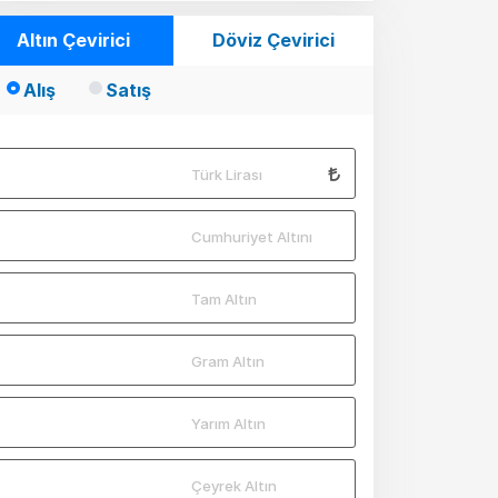
Altın Çevirici
Döviz Çevirici
Alış
Satış
Türk Lirası
Cumhuriyet Altını
Tam Altın
Gram Altın
Yarım Altın
Çeyrek Altın