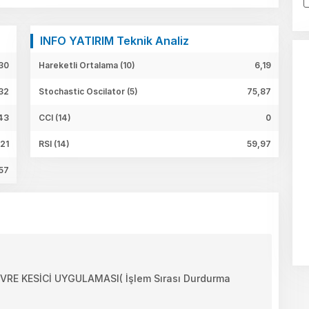
INFO YATIRIM Teknik Analiz
30
Hareketli Ortalama (10)
6,19
32
Stochastic Oscilator (5)
75,87
43
CCI (14)
0
,21
RSI (14)
59,97
57
E KESİCİ UYGULAMASI( İşlem Sırası Durdurma