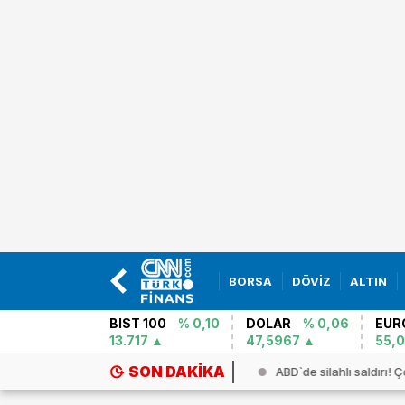
BORSA
DÖVİZ
ALTIN
BIST 100
% 0,10
DOLAR
% 0,06
EUR
13.717
47,5967
55,
SON DAKIKA
ceX roketi Ay`a çarptı...
ABD`de silahlı saldırı! Ç