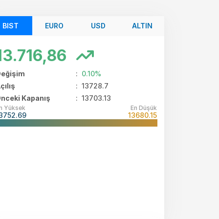
BIST
EURO
USD
ALTIN
13.716,86
eğişim
:
0.10%
çılış
:
13728.7
nceki Kapanış
: 13703.13
n Yüksek
En Düşük
3752.69
13680.15