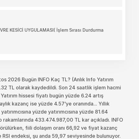
E KESİCİ UYGULAMASI( İşlem Sırası Durdurma
os 2026 Bugün INFO Kaç TL? (Anlık Info Yatırım
.32 TL olarak kaydedildi. Son 24 saatlik işlem hacmi
Yatırım hissesi fiyatı bugün yüzde 6.24 artış
ylık kazanç ise yüzde 4.57’ye oranında... Yıllık
ri yatırımcısına yüzde yatırımcısına yüzde 81.64
ço rakamlarında 433.474.987,00 TL kar açıkladı. INFO
örülürken, fiili dolaşım oranı 66,92 ve fiyat kazanç
e RSI endeksi, şu anda 59,97 seviyesinde bulunuyor.