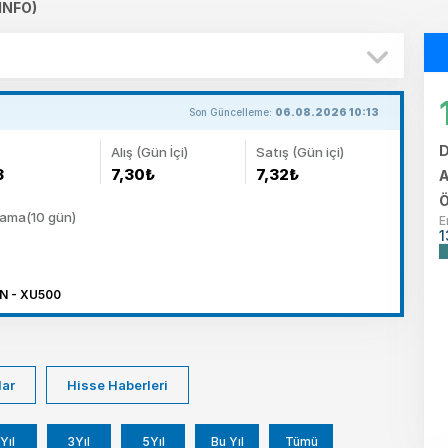
INFO)
Son Güncelleme:
06.08.2026 10:13
D
Alış (Gün İçi)
Satış (Gün içi)
3
7,30₺
7,32₺
A
Ö
lama(10 gün)
E
1
N - XU500
lar
Hisse Haberleri
Yıl
3Yıl
5Yıl
Bu Yıl
Tümü