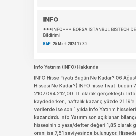
INFO
***INFO*** BORSA İSTANBUL BISTECH DEVR
Bildirimi
KAP
25 Mart 2024 17:30
Info Yatırım (INFO) Hakkında
INFO Hisse Fiyatı Bugün Ne Kadar? 06 Ağust
Hissesi Ne Kadar?) INFO hisse fiyatı bugün 7
2107.094.212,00 TL olarak gerçekleşti. Info 
kaydederken, haftalık kazanç yüzde 21.19’e a
verilerde ise son 1 yılda Info Yatırım hissele
kazandırdı. Info Yatırım son açıklanan bilan
hissesinin piyasa/defter değeri 1,85 olarak g
oranı ise 7,51 seviyesinde bulunuyor. Hissed