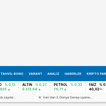
TAHVİL-BONO
VARANT
ANALİZ
HABERLER
KRİPTO PA
O
% 0,13
ALTIN
% 0,27
PETROL
% 0,33
FAİZ
% 0
0825
6.513,64
79,71
40,02
ok sayıda ...
İran`dan 3. Dünya Savaşı uyarısı...