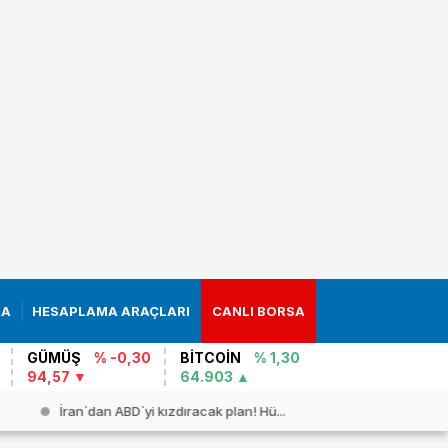
RA
HESAPLAMA ARAÇLARI
CANLI BORSA
GÜMÜŞ
% -0,30
BİTCOİN
% 1,30
94,57
64.903
İran`dan ABD`yi kızdıracak plan! Hü...
Dışişleri 