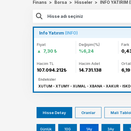
Finans
>
Borsa
>
Hisseler
>
INFO YATIRIM (
Info Yatırım
(INFO)
Fiyat
Değişim(%)
Fark
7,30 ₺
%6,24
0,4
Hacim TL
Hacim Adet
Orta
107.094.212₺
14.731.138
6,19
Endeksler
XUTUM - XTUMY - XUMAL - XBANA - XAKUR - ISKD
Hisse Detay
Oranlar
Mali Tablo
Günlük
10G
1Ay
3Ay
1