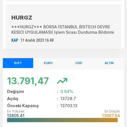
HURGZ
***HURGZ*** BORSA İSTANBUL BISTECH DEVRE
KESİCİ UYGULAMASI( İşlem Sırası Durdurma Bildirimi
KAP
11 Aralık 2023 16:48
BIST
EURO
USD
ALTIN
13.791,47
Değişim
:
0.64%
Açılış
:
13728.7
Önceki Kapanış
: 13703.13
En Yüksek
En Düşük
13805.41
13667.84