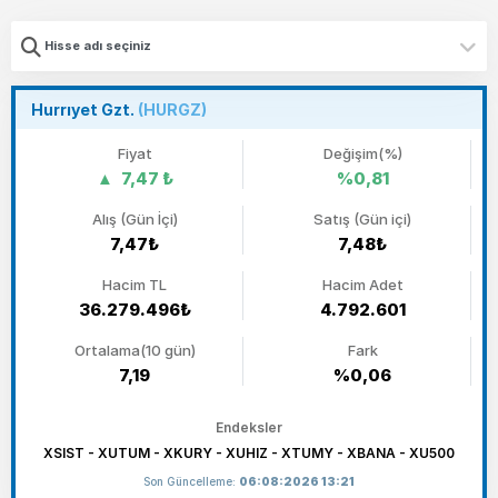
Hurrıyet Gzt.
(HURGZ)
Fiyat
Değişim(%)
7,47 ₺
%0,81
Alış (Gün İçi)
Satış (Gün içi)
7,47₺
7,48₺
Hacim TL
Hacim Adet
36.279.496₺
4.792.601
Ortalama(10 gün)
Fark
7,19
%0,06
Endeksler
XSIST - XUTUM - XKURY - XUHIZ - XTUMY - XBANA - XU500
Son Güncelleme:
06:08:2026 13:21