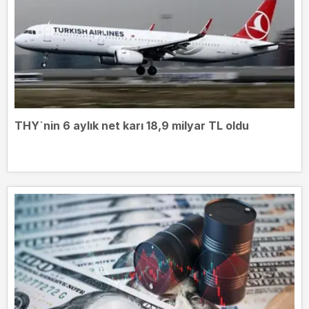
THY`nin 6 aylık net karı 18,9 milyar TL oldu