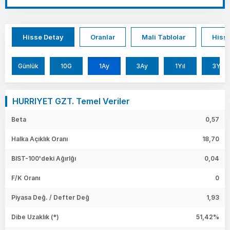
Hisse Detay
Oranlar
Mali Tablolar
Hisse
Günlük
10G
1Ay
3Ay
1Yıl
3Yıl
HURRIYET GZT. Temel Veriler
Beta
0,57
Halka Açıklık Oranı
18,70
BIST-100'deki Ağırlğı
0,04
F/K Oranı
0
Piyasa Değ. / Defter Değ
1,93
Dibe Uzaklık (*)
51,42%