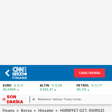
CANLI BORSA
EURO
% 0,11
ALTIN
% 0,56
PETROL
% 0,77
55,0684
6.532,41
80,06
SON
arı Trump`ı kızdır...
Netanyahu`dan İran`a `tek saldırırı...
DAKIKA
Finans
>
Borsa
>
Hisseler
>
HURRIYET GZT. (HURGZ)