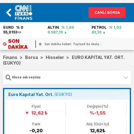
CANLI BORSA
EURO
% 0
ALTIN
% 1,46
PETROL
% 1,02
55,0153
6.587,19
83,33
SON
..
Son dakika haberi: Tayland`da okula...
DAKIKA
Finans
>
Borsa
>
Hisseler
>
EURO KAPITAL YAT. ORT.
(EUKYO)
Euro Kapıtal Yat. Ort.
(EUKYO)
Fiyat
Değişim(%)
12,62 ₺
%-1,55
Fark
Alış (Gün İçi)
-0,20
12,62₺