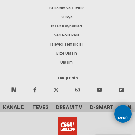
Kullanım ve Gizlilik
Künye
İnsan Kaynakları
Veri Politikası
İzleyici Temsilcisi
Bize Ulaşın
Ulaşım
Takip Edin
KANAL D
TEVE2
DREAM TV
D-SMART
CNN 
MENÜ