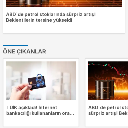
ABD`de petrol stoklarında sürpriz artış!
Beklentilerin tersine yükseldi
ÖNE ÇIKANLAR
TÜİK açıkladı! İnternet
ABD`de petrol st
bankacılığı kullananların oranı
sürpriz artış! Bek
yüzde 75,9`a çıktı
tersine yükseldi