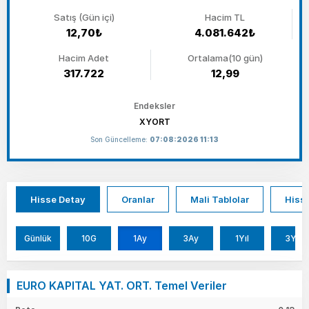
Satış (Gün içi)
Hacim TL
12,70₺
4.081.642₺
Hacim Adet
Ortalama(10 gün)
317.722
12,99
Endeksler
XYORT
Son Güncelleme:
07:08:2026 11:13
Hisse Detay
Oranlar
Mali Tablolar
Hisse
Günlük
10G
1Ay
3Ay
1Yıl
3Yıl
EURO KAPITAL YAT. ORT. Temel Veriler