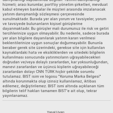
hizmeti; aracı kurumlar, portföy yönetim şirketleri, mevduat
kabul etmeyen bankalar ile müşteri arasında imzalanacak
yatırım danışmanlığı sözleşmesi çerçevesinde
sunulmaktadır. Burada yer alan yorum ve tavsiyeler, yorum
ve tavsiyede bulunanların kişisel görüşlerine
dayanmaktadır. Bu görüşler mali durumunuz ile risk ve getiri
tercihlerinize uygun olmayabilir. Bu nedenle, sadece burada
yer alan bilgilere dayanılarak yatırım kararı verilmesi
beklentilerinize uygun sonuçlar doğurmayabilir. Bununla
beraber gerek site üzerindeki, gerekse site için kullanılan
kaynaklardaki hata ve eksikliklerden ve sitedeki bilgilerin
kullanılması sonucunda yatırımcıların uğrayabilecekleri
doğrudan ve/veya dolaylı zararlardan, kar yoksunluğundan,
manevi zararlardan ve üçüncü kişilerin uğrayabileceği
zararlardan dolayı CNN TÜRK hiçbir şekilde sorumlu
tutulamaz. BIST isim ve logosu "Koruma Marka Belgesi"
altında korunmakta olup izinsiz kullanılamaz, iktibas
edilemez, değiştirilemez. BIST ismi altında açıklanan tüm
bilgilerin telif hakları tamamen BIST'e ait olup, tekrar
yayınlanamaz.
Yasal Uyarı