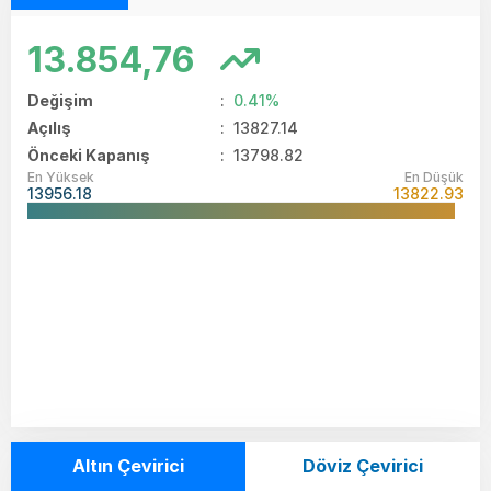
13.854,76
Değişim
:
0.41%
Açılış
:
13827.14
Önceki Kapanış
: 13798.82
En Yüksek
En Düşük
13956.18
13822.93
Altın Çevirici
Döviz Çevirici