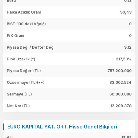
Beta
0,13
Halka Açıklık Oranı
99,43
BIST-100'deki Ağırlğı
0
F/K Oranı
0
Piyasa Değ. / Defter Değ
9,12
Dibe Uzaklık (*)
217,50%
Piyasa Değeri
(TL)
757.200.000
Özsermaye
(TL)(**)
83.002.524
Sermaye
(TL)
60.000.000
Net Kar
(TL)
-12.209.378
EURO KAPITAL YAT. ORT. Hisse Genel Bilgileri
Alış
12,62