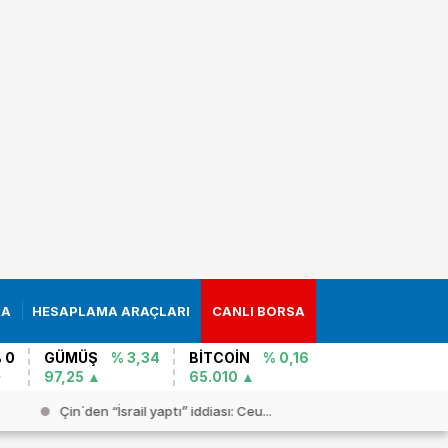
RA
HESAPLAMA ARAÇLARI
CANLI BORSA
 0
GÜMÜŞ
% 3,34
BİTCOİN
% 0,16
97,25
65.010
Çin`den “İsrail yaptı” iddiası: Ceu...
Trump`ın 4