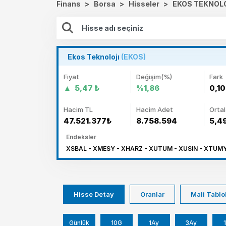
Finans
>
Borsa
>
Hisseler
>
EKOS TEKNOLO
Ekos Teknolojı
(EKOS)
Fiyat
Değişim(%)
Fark
5,47 ₺
%1,86
0,10
Hacim TL
Hacim Adet
Orta
47.521.377₺
8.758.594
5,4
Endeksler
XSBAL - XMESY - XHARZ - XUTUM - XUSIN - XTUMY
Hisse Detay
Oranlar
Mali Tablo
Günlük
10G
1Ay
3Ay
1