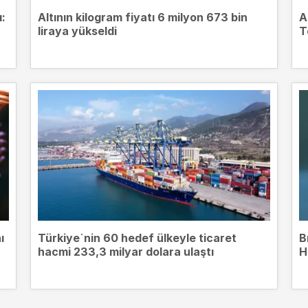
ı:
Altının kilogram fiyatı 6 milyon 673 bin
A
liraya yükseldi
T
ı
Türkiye`nin 60 hedef ülkeyle ticaret
B
hacmi 233,3 milyar dolara ulaştı
H