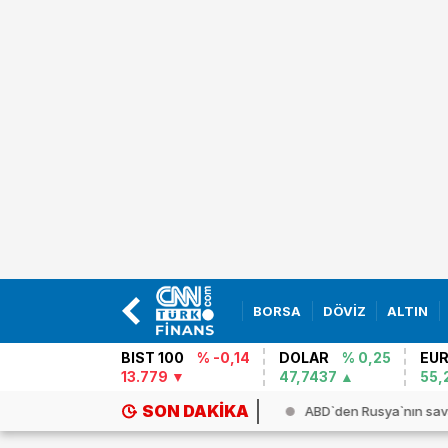
BORSA
DÖVİZ
ALTIN
BIST 100
% -0,14
DOLAR
% 0,25
EU
13.779
47,7437
55,
SON DAKIKA
kke Ortak Savunma Anlaşması` dün...
ABD`den Rusya`nın sav