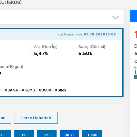
JI (EKOS)
Son Güncelleme:
07.08.2026 18:09
D
Alış (Gün İçi)
Satış (Gün içi)
5,47₺
5,50₺
A
Ö
lama(10 gün)
E
1
9
 - XBANA - AKBYS - XU500 - XSINS
lar
Hisse Haberleri
Yıl
3Yıl
5Yıl
Bu Yıl
Tümü