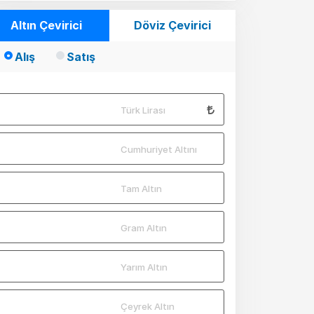
Altın Çevirici
Döviz Çevirici
Alış
Satış
Türk Lirası
Cumhuriyet Altını
Tam Altın
Gram Altın
Yarım Altın
Çeyrek Altın