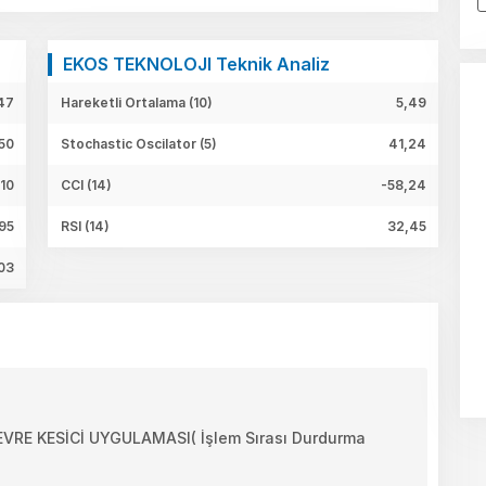
EKOS TEKNOLOJI Teknik Analiz
47
Hareketli Ortalama (10)
5,49
50
Stochastic Oscilator (5)
41,24
,10
CCI (14)
-58,24
95
RSI (14)
32,45
03
E KESİCİ UYGULAMASI( İşlem Sırası Durdurma