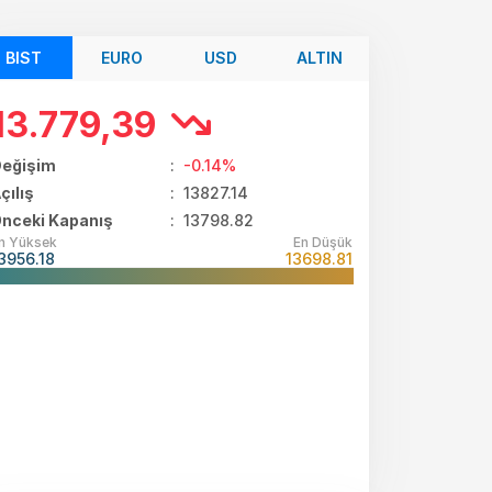
BIST
EURO
USD
ALTIN
13.779,39
eğişim
:
-0.14%
çılış
:
13827.14
nceki Kapanış
: 13798.82
n Yüksek
En Düşük
3956.18
13698.81