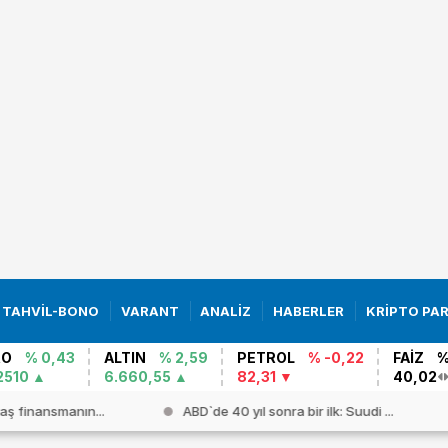
TAHVİL-BONO
VARANT
ANALİZ
HABERLER
KRİPTO PA
RO
% 0,43
ALTIN
% 2,59
PETROL
% -0,22
FAİZ
%
2510
6.660,55
82,31
40,02
aş finansmanın...
ABD`de 40 yıl sonra bir ilk: Suudi ...