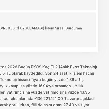
E KESİCİ UYGULAMASI( İşlem Sırası Durdurma
tos 2026 Bugün EKOS Kaç TL? (Anlık Ekos Teknolojı
.5 TL olarak kaydedildi. Son 24 saatlik işlem hacmi
eknolojı hissesi fiyatı bugün yüzde 1.86 artış
ık kayıp ise yüzde 16.94’ye oranında... Yıllık
eleri yatırımcısına yüzde yatırımcısına yüzde 13.95
lanço rakamlarında -136.221.121,00 TL zarar açıkladı.
rak görülürken, fiili dolaşım oranı 27,40 ve fiyat