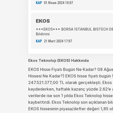
KAP
01 Nisan 2024 10:07
EKOS
***EKOS*** BORSA İSTANBUL BISTECH DEVR
Bildirimi
KAP
21 Mart 2024 17:07
Ekos Teknolojı (EKOS) Hakkında
EKOS Hisse Fiyatı Bugün Ne Kadar? 08 Ağus
Hissesi Ne Kadar?) EKOS hisse fiyatı bugün 5
247.521.377,00 TL olarak gerçekleşti. Ekos T
kaydederken, haftalık kazanç yüzde 2.62’e ayl
verilerde ise son 1 yılda Ekos Teknolojı hiss
kaybettirdi. Ekos Teknolojı son açıklanan bi
EKOS hissesinin piyasa/defter değeri 1,85 ola