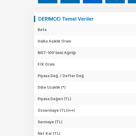
DERIMOD Temel Veriler
Beta
Halka Açıklık Oranı
BIST-100'deki Ağırlğı
F/K Oranı
Piyasa Değ. / Defter Değ
Dibe Uzaklık (*)
Piyasa Değeri
(TL)
Özsermaye
(TL)(**)
Sermaye
(TL)
Net Kar
(TL)