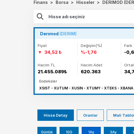
Finans
>
Borsa
>
Hisseler
>
DERIMOD (DER
Derımod
(DERIM)
Fiyat
Değişim(%)
Fark
34,52 ₺
%-1,76
-0,
Hacim TL
Hacim Adet
Orta
21.455.089₺
620.363
34,
Endeksler
XSIST - XUTUM - XUSIN - XTUMY - XTEKS - XBANA 
Hisse Detay
Oranlar
Mali Tablo
Günlük
10G
1Ay
3Ay
1