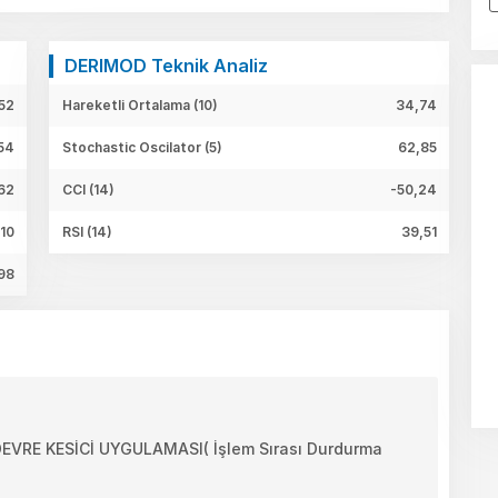
DERIMOD Teknik Analiz
52
Hareketli Ortalama (10)
34,74
54
Stochastic Oscilator (5)
62,85
62
CCI (14)
-50,24
,10
RSI (14)
39,51
98
RE KESİCİ UYGULAMASI( İşlem Sırası Durdurma