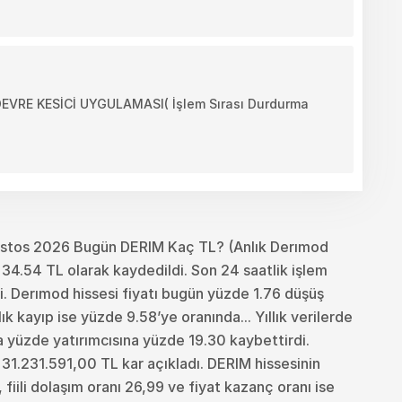
RE KESİCİ UYGULAMASI( İşlem Sırası Durdurma
ustos 2026 Bugün DERIM Kaç TL? (Anlık Derımod
34.54 TL olarak kaydedildi. Son 24 saatlik işlem
. Derımod hissesi fiyatı bugün yüzde 1.76 düşüş
k kayıp ise yüzde 9.58’ye oranında... Yıllık verilerde
na yüzde yatırımcısına yüzde 19.30 kaybettirdi.
31.231.591,00 TL kar açıkladı. DERIM hissesinin
fiili dolaşım oranı 26,99 ve fiyat kazanç oranı ise