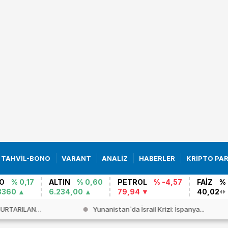
TAHVİL-BONO
VARANT
ANALİZ
HABERLER
KRİPTO PA
O
% 0,17
ALTIN
% 0,60
PETROL
% -4,57
FAİZ
% 
8360
6.234,00
79,94
40,02
KURTARILAN
Yunanistan`da İsrail Krizi: İspanya...