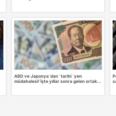
ABD ve Japonya`dan `tarihi` yen
P
müdahalesi! İşte yıllar sonra gelen ortak
s
hamlenin perde arkası...