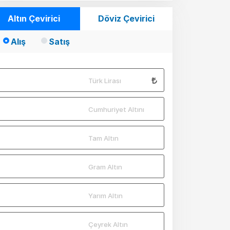
Altın Çevirici
Döviz Çevirici
Alış
Satış
Türk Lirası
Cumhuriyet Altını
Tam Altın
Gram Altın
Yarım Altın
Çeyrek Altın