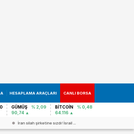
RA
HESAPLAMA ARAÇLARI
CANLI BORSA
0
GÜMÜŞ
% 2,09
BİTCOİN
% 0,48
90,74
64.116
İran silah şirketine sızdı! İsrail ...
Pezeşkiyan 