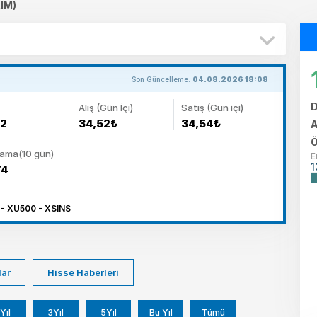
IM)
Son Güncelleme:
04.08.2026 18:08
D
Alış (Gün İçi)
Satış (Gün içi)
62
34,52₺
34,54₺
A
Ö
lama(10 gün)
E
1
74
- XU500 - XSINS
lar
Hisse Haberleri
Yıl
3Yıl
5Yıl
Bu Yıl
Tümü