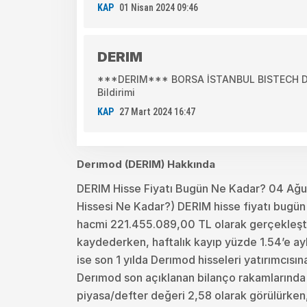
KAP
01 Nisan 2024 09:46
DERIM
***DERIM*** BORSA İSTANBUL BISTECH DEV
Bildirimi
KAP
27 Mart 2024 16:47
Derımod (DERIM) Hakkında
DERIM Hisse Fiyatı Bugün Ne Kadar? 04 Ağ
Hissesi Ne Kadar?) DERIM hisse fiyatı bugün 
hacmi 221.455.089,00 TL olarak gerçekleşti
kaydederken, haftalık kayıp yüzde 1.54’e aylı
ise son 1 yılda Derımod hisseleri yatırımcısı
Derımod son açıklanan bilanço rakamlarında 
piyasa/defter değeri 2,58 olarak görülürken, 