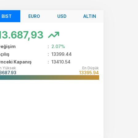
BIST
EURO
USD
ALTIN
13.687,93
eğişim
:
2.07%
çılış
:
13399.44
nceki Kapanış
: 13410.54
n Yüksek
En Düşük
3687.93
13395.94