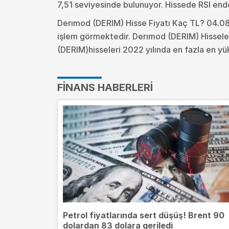
7,51 seviyesinde bulunuyor. Hissede RSI end
Derımod (DERIM) Hisse Fiyatı Kaç TL? 04.08
işlem görmektedir. Derımod (DERIM) Hissele
(DERIM)hisseleri 2022 yılında en fazla en yü
FINANS HABERLERI
Petrol fiyatlarında sert düşüş! Brent 90
dolardan 83 dolara geriledi