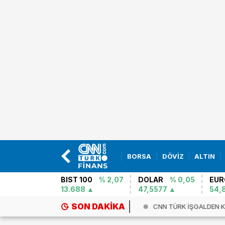
BORSA
DÖVİZ
ALTIN
BIST 100
% 2,07
DOLAR
% 0,05
EUR
13.688
47,5577
54,
SON DAKIKA
go Yanardağı uyandı! O ülke ‘tur...
CNN TÜRK İŞGALDEN 
KARABA...