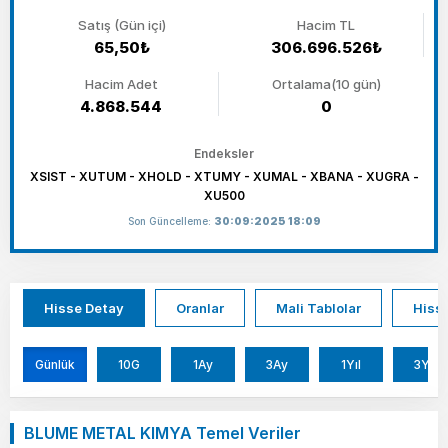
Satış (Gün içi)
Hacim TL
65,50₺
306.696.526₺
Hacim Adet
Ortalama(10 gün)
4.868.544
0
Endeksler
XSIST - XUTUM - XHOLD - XTUMY - XUMAL - XBANA - XUGRA -
XU500
Son Güncelleme:
30:09:2025 18:09
Hisse Detay
Oranlar
Mali Tablolar
Hisse
Günlük
10G
1Ay
3Ay
1Yıl
3Yıl
BLUME METAL KIMYA Temel Veriler