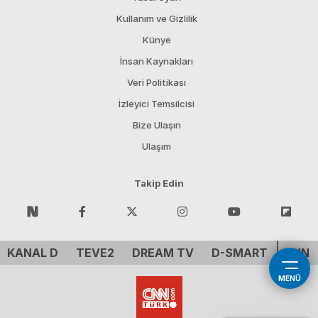
Kullanım ve Gizlilik
Künye
İnsan Kaynakları
Veri Politikası
İzleyici Temsilcisi
Bize Ulaşın
Ulaşım
Takip Edin
KANAL D
TEVE2
DREAM TV
D-SMART
CNN 
MENÜ