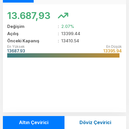
13.687,93
Değişim
:
2.07%
Açılış
:
13399.44
Önceki Kapanış
: 13410.54
En Yüksek
En Düşük
13687.93
13395.94
Altın Çevirici
Döviz Çevirici