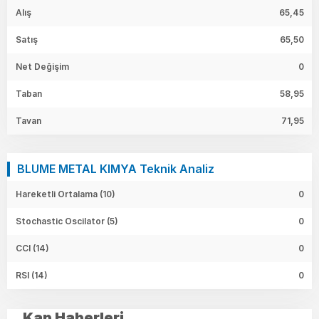
Alış
65,45
Satış
65,50
Net Değişim
0
Taban
58,95
Tavan
71,95
BLUME METAL KIMYA Teknik Analiz
Hareketli Ortalama (10)
0
Stochastic Oscilator (5)
0
CCI (14)
0
RSI (14)
0
Kap Haberleri