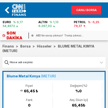
CANLI BORSA
EURO
% 0,17
ALTIN
% 1,13
PETROL
% -5,25
54,8372
6.267,02
79,37
SON
ABD’de savaş çıkmazı! `Trump çıkmaz...
DAKIKA
Finans
>
Borsa
>
Hisseler
>
BLUME METAL KIMYA
(METUR)
Blume Metal Kımya
(METUR)
Fiyat
Değişim(%)
65,45 ₺
%0
Fark
Alış (Gün İçi)
0
65,45₺