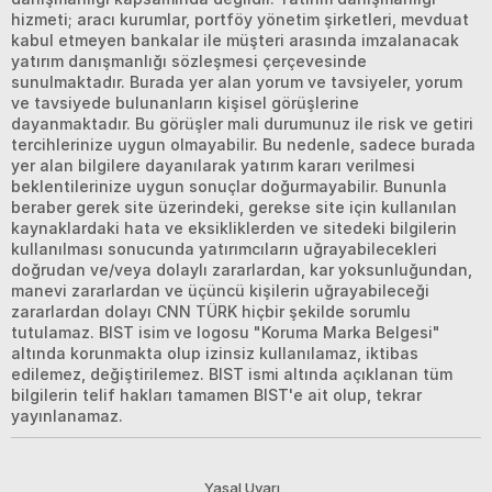
hizmeti; aracı kurumlar, portföy yönetim şirketleri, mevduat
kabul etmeyen bankalar ile müşteri arasında imzalanacak
yatırım danışmanlığı sözleşmesi çerçevesinde
sunulmaktadır. Burada yer alan yorum ve tavsiyeler, yorum
ve tavsiyede bulunanların kişisel görüşlerine
dayanmaktadır. Bu görüşler mali durumunuz ile risk ve getiri
tercihlerinize uygun olmayabilir. Bu nedenle, sadece burada
yer alan bilgilere dayanılarak yatırım kararı verilmesi
beklentilerinize uygun sonuçlar doğurmayabilir. Bununla
beraber gerek site üzerindeki, gerekse site için kullanılan
kaynaklardaki hata ve eksikliklerden ve sitedeki bilgilerin
kullanılması sonucunda yatırımcıların uğrayabilecekleri
doğrudan ve/veya dolaylı zararlardan, kar yoksunluğundan,
manevi zararlardan ve üçüncü kişilerin uğrayabileceği
zararlardan dolayı CNN TÜRK hiçbir şekilde sorumlu
tutulamaz. BIST isim ve logosu "Koruma Marka Belgesi"
altında korunmakta olup izinsiz kullanılamaz, iktibas
edilemez, değiştirilemez. BIST ismi altında açıklanan tüm
bilgilerin telif hakları tamamen BIST'e ait olup, tekrar
yayınlanamaz.
Yasal Uyarı