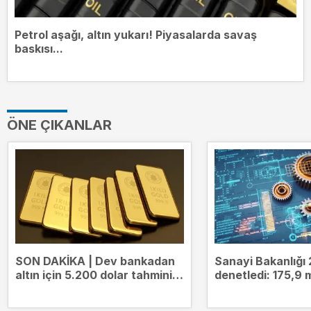
Petrol aşağı, altın yukarı! Piyasalarda savaş
baskısı...
ÖNE ÇIKANLAR
SON DAKİKA | Dev bankadan
Sanayi Bakanlığı 
altın için 5.200 dolar tahmini!
denetledi: 175,9 m
Tarih de verdi
ceza kesildi