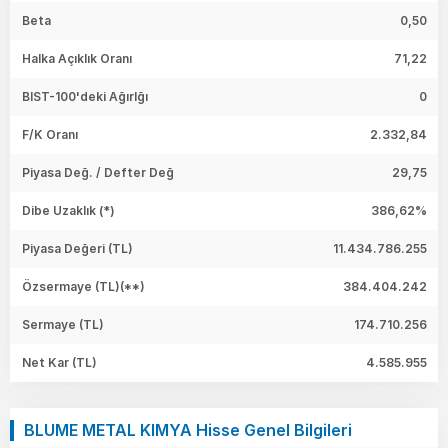
Beta
0,50
Halka Açıklık Oranı
71,22
BIST-100'deki Ağırlğı
0
F/K Oranı
2.332,84
Piyasa Değ. / Defter Değ
29,75
Dibe Uzaklık (*)
386,62%
Piyasa Değeri
(TL)
11.434.786.255
Özsermaye
(TL)(**)
384.404.242
Sermaye
(TL)
174.710.256
Net Kar
(TL)
4.585.955
BLUME METAL KIMYA Hisse Genel Bilgileri