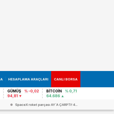
RA
HESAPLAMA ARAÇLARI
CANLI BORSA
GÜMÜŞ
% -0,02
BİTCOİN
% 0,71
94,81
64.686
SpaceX roket parçası AY`A ÇARPTI! 4...
Atina`nın `