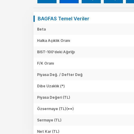
BAGFAS Temel Veriler
Beta
Halka Açıklık Oranı
BIST-100'deki Ağırlğı
F/K Oranı
Piyasa Değ. / Defter Değ
Dibe Uzaklık (*)
Piyasa Değeri
(TL)
Özsermaye
(TL)(**)
Sermaye
(TL)
Net Kar
(TL)