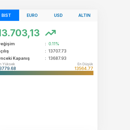
BIST
EURO
USD
ALTIN
13.703,13
eğişim
:
0.11%
çılış
:
13707.73
nceki Kapanış
: 13687.93
n Yüksek
En Düşük
3779.68
13564.77