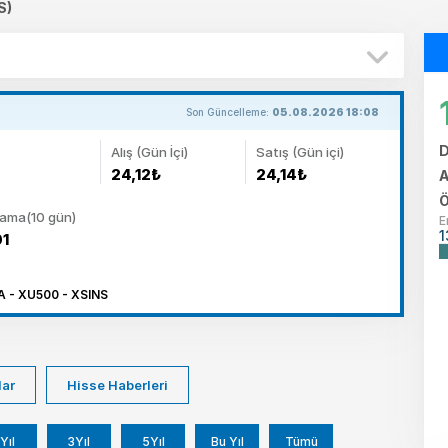
S)
Son Güncelleme:
05.08.2026 18:08
D
Alış (Gün İçi)
Satış (Gün içi)
24,12₺
24,14₺
A
Ö
lama(10 gün)
E
1
01
 - XU500 - XSINS
lar
Hisse Haberleri
Yıl
3Yıl
5Yıl
Bu Yıl
Tümü