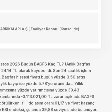
İKALARI A.Ş.( Faaliyet Raporu (Konsolide)
ustos 2026 Bugün BAGFS Kaç TL? (Anlık Bagfas
24.14 TL olarak kaydedildi. Son 24 saatlik işlem
 Bagfas hissesi fiyatı bugün yüzde 0.50 artış
ık kayıp ise yüzde 5.78’ye oranında... Yıllık
tırımcısına yüzde yatırımcısına yüzde 39.43
akamlarında -3.113.021,00 TL zarar açıkladı. BAGFS
örülürken, fiili dolaşım oranı 61,17 ve fiyat kazanç
e RSI endeksi, şu anda 39,88 seviyesinde bulunuyor.