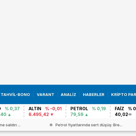
TAHVİL-BONO
VARANT
ANALİZ
HABERLER
KRİPTO PA
O
% 0,37
ALTIN
% -0,01
PETROL
% 0,19
FAİZ
% 0
140
6.495,42
79,59
40,02
e saldırı ...
Petrol fiyatlarında sert düşüş: Bre...