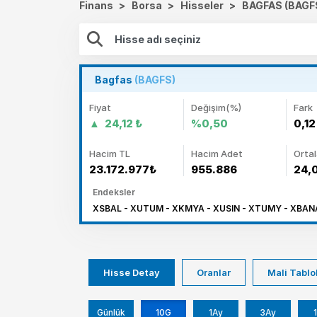
Finans
>
Borsa
>
Hisseler
>
BAGFAS (BAGF
Bagfas
(BAGFS)
Fiyat
Değişim(%)
Fark
24,12 ₺
%0,50
0,12
Hacim TL
Hacim Adet
Orta
23.172.977₺
955.886
24,
Endeksler
XSBAL - XUTUM - XKMYA - XUSIN - XTUMY - XBANA
Hisse Detay
Oranlar
Mali Tablo
Günlük
10G
1Ay
3Ay
1