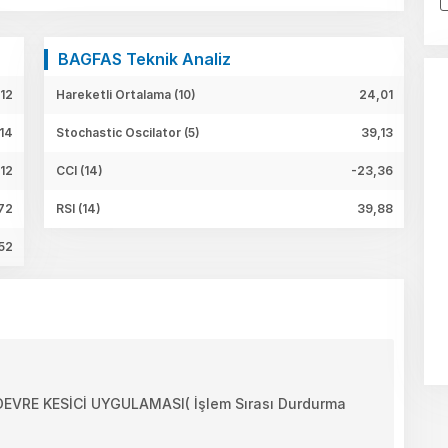
BAGFAS Teknik Analiz
12
Hareketli Ortalama (10)
24,01
14
Stochastic Oscilator (5)
39,13
,12
CCI (14)
-23,36
72
RSI (14)
39,88
52
RE KESİCİ UYGULAMASI( İşlem Sırası Durdurma