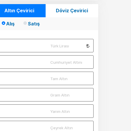
Altın Çevirici
Döviz Çevirici
Alış
Satış
Türk Lirası
Cumhuriyet Altını
Tam Altın
Gram Altın
Yarım Altın
Çeyrek Altın