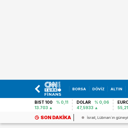
BORSA
DÖVİZ
ALTIN
BIST 100
% 0,11
DOLAR
% 0,06
EUR
13.703
47,5933
55,2
SON DAKIKA
dra`nın kalbinde bıçaklı saldırı...
İsrail, Lübnan`ın güneyin