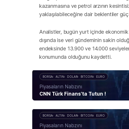
kazanmasına ve petrol arzının kesintisi
yaklaşılabileceğine dair beklentiler gü
Analistler, bugün yurt içinde ekonomik 
dışında ise veri gündeminin sakin oldu
endeksinde 13.900 ve 14.000 seviyeler
konumunda olduğunu kaydetti.
BORSA
ALTIN
DOLAR
BITCOIN
EURO
Piyasaların Nabzını
CNN Türk Finans’ta Tutun !
BORSA
ALTIN
DOLAR
BITCOIN
EURO
Piyasaların Nabzını