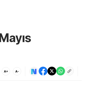
 Mayıs
A+
A-