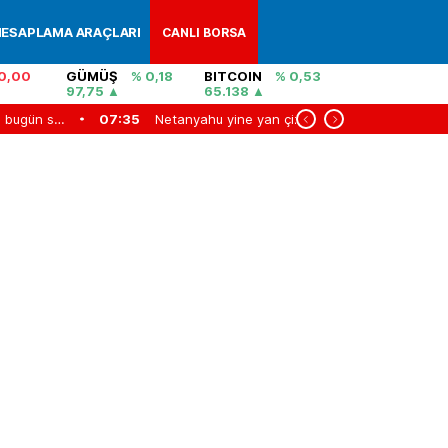
ESAPLAMA ARAÇLARI
CANLI BORSA
0,00
GÜMÜŞ
% 0,18
BITCOIN
% 0,53
97,75
65.138
YKS tercih süreci bugün sona eriyor
07:35
Netanyahu yine yan çizdi!
07:11