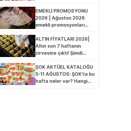
hafta hangi ürünler
indirimde? El Havlusu,
EMEKLİ PROMOSYONU
Yüz Havlusu, Çift Kişilik
2026 | Ağustos 2026
Lastikli Çarşaf, Safari
emekli promosyonları
Şapka, Dokuma Viskon
güncellendi! en yüksek
Pantalon, Wok Tava...
ödemeyi hangi banka
ALTIN FİYATLARI 2026|
veriyor?
Altın son 7 haftanın
zirvesine çıktı! Şimdi
gözler bu seviyede
ŞOK AKTÜEL KATALOĞU
5-11 AĞUSTOS: ŞOK'ta bu
hafta neler var? Hangi
ürünler indirimde? 6'lı
Frezya Kase, Kilim, Koltuk
Örtüsü, Peştemal, Dijital
Baskılı Plaj Çantası,
Elektrikli Semaver...