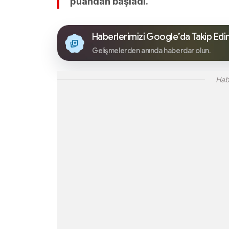
puandan başladı.
Haberlerimizi Google’da Takip Edi
Gelişmelerden anında haberdar olun.
Hab