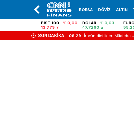
BORSA
DÖVİZ
ALTIN
BIST 100
% 0,00
DOLAR
% 0,03
EUR
13.779
47,7260
55,2
SON DAKİKA
56
"Akın Gürlek’e yönelik iftira! Pis bir bomba salıyor" Ahmet Hakan yazdı
08:29
İran'ın dini lideri Mücteba Hamaney’in görüntüleri paylaşıldı! 