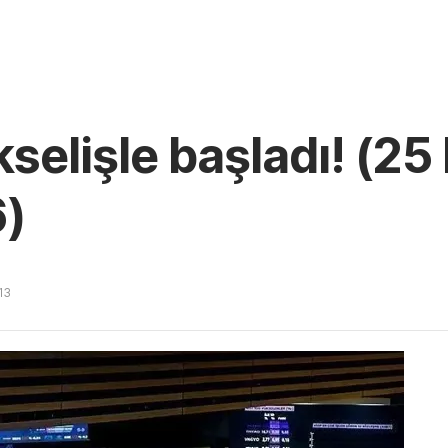
selişle başladı! (25
6)
13