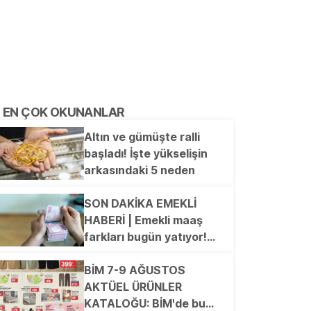
EN ÇOK OKUNANLAR
Altın ve gümüşte ralli
başladı! İşte yükselişin
arkasındaki 5 neden
SON DAKİKA EMEKLİ
HABERİ | Emekli maaş
farkları bugün yatıyor!
Kim ne kadar ödeme
alacak?
BİM 7-9 AĞUSTOS
AKTÜEL ÜRÜNLER
KATALOĞU: BİM'de bu