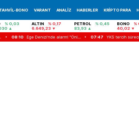
TAHVİL-BONO
VARANT
ANALİZ
HABERLER
KRİPTO PARA
H
O
% 0,03
ALTIN
% 0,17
PETROL
% 0,45
BONO
% 
030
6.649,23
83,93
40,02
İşte aylar sonra gelen ilk kareler...
08:10
Ege Denizi'nde alarm! "Önlem alınmazsa 20 yılda balık kalmayacak"
07:47