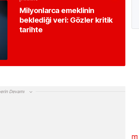
Milyonlarca emeklinin
beklediği veri: Gözler kritik
tarihte
erin Devamı