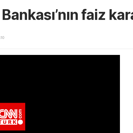
Bankası’nın faiz kar
:10