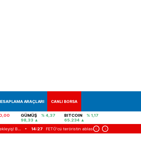
ESAPLAMA ARAÇLARI
CANLI BORSA
0,00
GÜMÜŞ
% 4,37
BITCOIN
% 1,17
98,33
65.234
Bitcoin'de kritik bekleyiş! Bu iki seviye yönü belirleyebilir
14:27
FETÖ'cü teröristin ablası da gözaltında
14:04