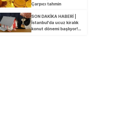
Baskılı Plaj Çantası,
Çarpıcı tahmin
Elektrikli Semaver...
SON DAKİKA HABERİ |
İstanbul'da ucuz kiralık
konut dönemi başlıyor!
Kimler başvurabilecek?
İşte merak edilen o
tarihler...