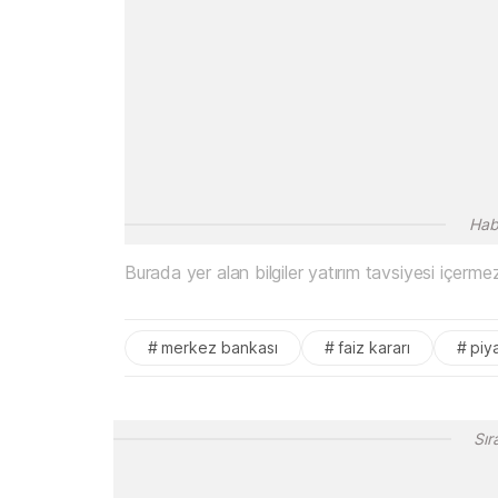
Hab
Burada yer alan bilgiler yatırım tavsiyesi içermez.
merkez bankası
faiz kararı
piy
Sır