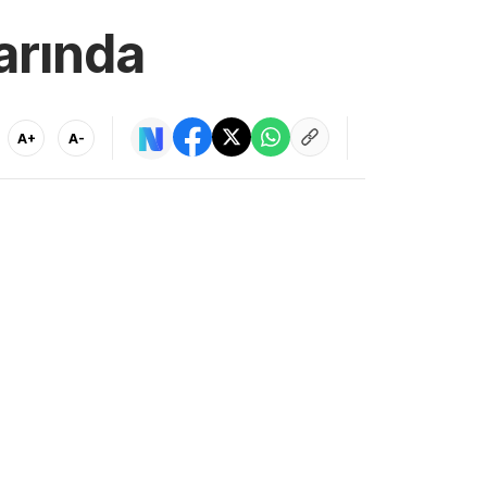
arında
A+
A-