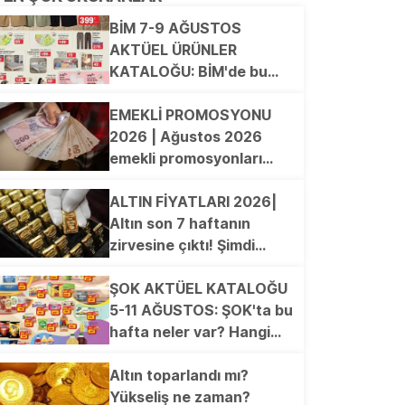
BİM 7-9 AĞUSTOS
AKTÜEL ÜRÜNLER
KATALOĞU: BİM'de bu
hafta hangi ürünler
indirimde? El Havlusu,
EMEKLİ PROMOSYONU
Yüz Havlusu, Çift Kişilik
2026 | Ağustos 2026
Lastikli Çarşaf, Safari
emekli promosyonları
Şapka, Dokuma Viskon
güncellendi! en yüksek
Pantalon, Wok Tava...
ödemeyi hangi banka
ALTIN FİYATLARI 2026|
veriyor?
Altın son 7 haftanın
zirvesine çıktı! Şimdi
gözler bu seviyede
ŞOK AKTÜEL KATALOĞU
5-11 AĞUSTOS: ŞOK'ta bu
hafta neler var? Hangi
ürünler indirimde? 6'lı
Frezya Kase, Kilim, Koltuk
Altın toparlandı mı?
Örtüsü, Peştemal, Dijital
Yükseliş ne zaman?