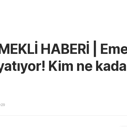
EKLİ HABERİ | Eme
 yatıyor! Kim ne kad
9:29