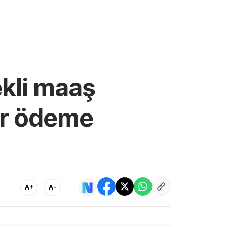
kli maaş
ar ödeme
A+
A-