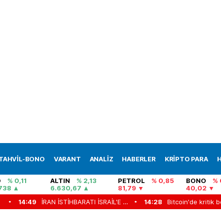
TAHVİL-BONO
VARANT
ANALİZ
HABERLER
KRİPTO PARA
H
O
% 0,11
ALTIN
% 2,13
PETROL
% 0,85
BONO
% 
738
6.630,67
81,79
40,02
14:49
İRAN İSTİHBARATI İSRAİL'E NASIL SIZDI? "Sahte iş ilanlarıyla İsraillileri tuzağa çektiler"
14:28