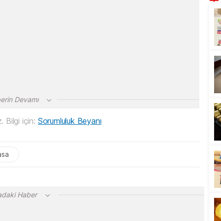
erin Devamı
 Bilgi için:
Sorumluluk Beyanı
asa
adaki Haber