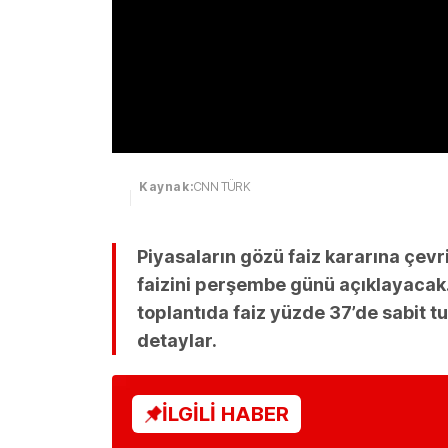
Kaynak:
CNN TÜRK
Piyasaların gözü faiz kararına çevr
faizini perşembe günü açıklayacak.
toplantıda faiz yüzde 37’de sabit t
detaylar.
İLGİLİ HABER