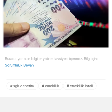
Burada yer alan bilgiler yatırım tavsiyesi içermez. Bilgi için:
Sorumluluk Beyanı
sgk denetimi
emeklilik
emeklilik iptali