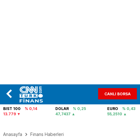
CANLI BORSA
BIST 100
% 0,14
DOLAR
% 0,25
EURO
% 0,43
13.779
47,7437
55,2510
Anasayfa
Finans Haberleri