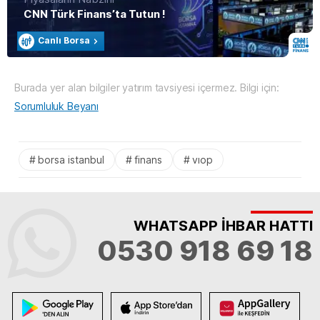
CNN Türk Finans’ta Tutun !
Canlı Borsa
Burada yer alan bilgiler yatırım tavsiyesi içermez. Bilgi için:
Sorumluluk Beyanı
borsa istanbul
finans
vıop
WHATSAPP İHBAR HATTI
0530 918 69 18