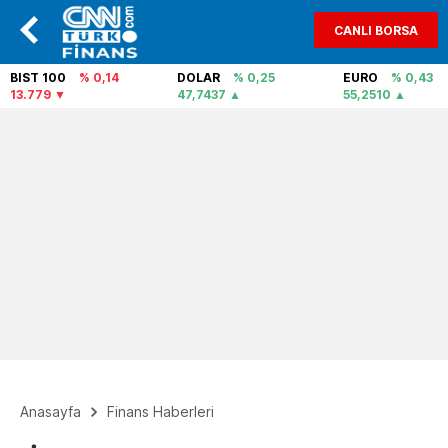
CANLI BORSA
BIST 100
% 0,14
DOLAR
% 0,25
EURO
% 0,43
13.779
47,7437
55,2510
Anasayfa
Finans Haberleri