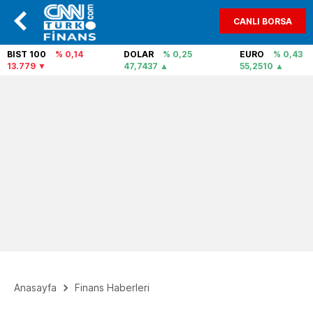
CANLI BORSA
BIST 100
% 0,14
DOLAR
% 0,25
EURO
% 0,43
13.779
47,7437
55,2510
Anasayfa
Finans Haberleri