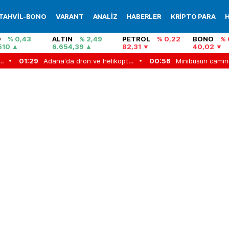
TAHVİL-BONO
VARANT
ANALİZ
HABERLER
KRİPTO PARA
H
O
% 0,43
ALTIN
% 2,49
PETROL
% 0,22
BONO
% 
510
6.654,39
82,31
40,02
Adana'da dron ve helikopter destekli asayiş uygulaması: Aranan 62 şüpheli yakalandı
00:56
Minibüsün camını kırıp para ve altınları çalmışlardı! Kar maskeli 5 şüpheli, 3 ilde düzenlenen operasyonlarla yakalandı
00:49