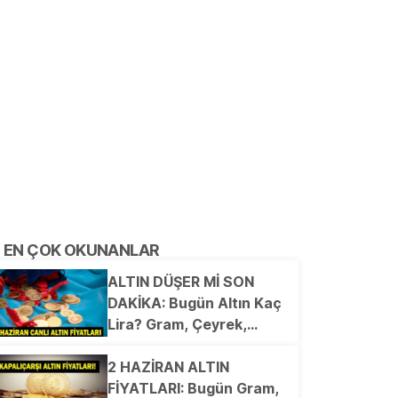
EN ÇOK OKUNANLAR
ALTIN DÜŞER Mİ SON
DAKİKA: Bugün Altın Kaç
Lira? Gram, Çeyrek,
Yarım, Cumhuriyet Altını
Fiyatları Ne? Düşüş
2 HAZİRAN ALTIN
Devam Edecek Mi? 8
FİYATLARI: Bugün Gram,