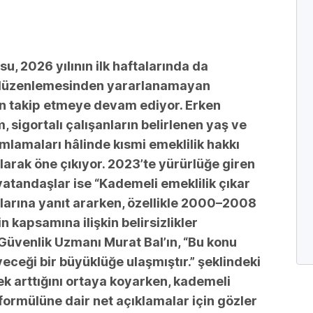
su, 2026 yılının ilk haftalarında da
 düzenlemesinden yararlanamayan
an takip etmeye devam ediyor. Erken
, sigortalı çalışanların belirlenen yaş ve
lamaları hâlinde kısmi emeklilik hakkı
larak öne çıkıyor. 2023’te yürürlüğe giren
andaşlar ise “Kademeli emeklilik çıkar
larına yanıt ararken, özellikle 2000–2008
kapsamına ilişkin belirsizlikler
Güvenlik Uzmanı Murat Bal’ın, “Bu konu
ceği bir büyüklüğe ulaşmıştır.” şeklindeki
ek arttığını ortaya koyarken, kademeli
formülüne dair net açıklamalar için gözler