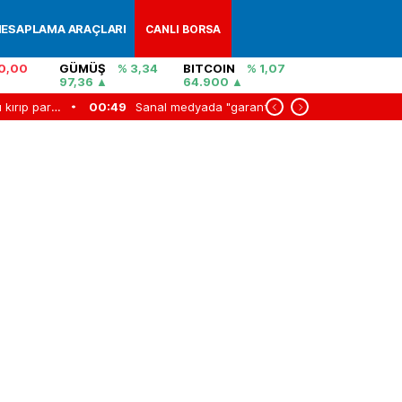
ESAPLAMA ARAÇLARI
CANLI BORSA
0,00
GÜMÜŞ
% 3,34
BITCOIN
% 1,07
97,36
64.900
Sanal medyada "garantili vize” tuzağı
00:16
Yapılandırmada dikkat! Vergi borçlarına 72 ay taksit için son günler
23:20