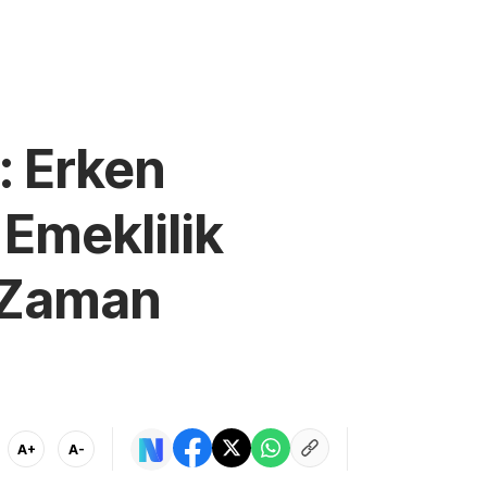
 Erken
 Emeklilik
e Zaman
A+
A-