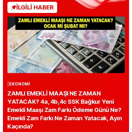
İLGİLİ HABER
EKONOMİ
ZAMLI EMEKLİ MAAŞI NE ZAMAN
YATACAK? 4a, 4b,4c SSK Bağkur Yeni
Emekli Maaşı Zam Farkı Ödeme Günü Ne?
Emekli Zam Farkı Ne Zaman Yatacak, Ayın
Kaçında?