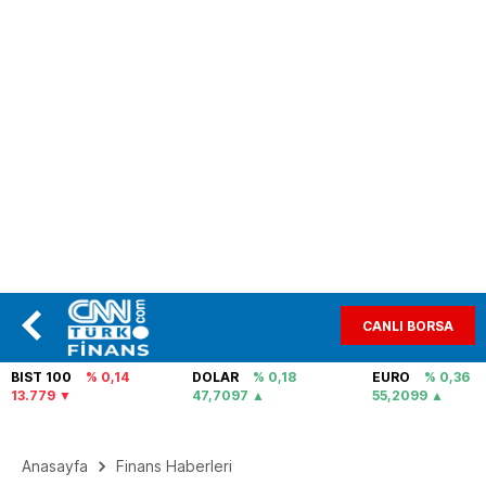
CANLI BORSA
BIST 100
% 0,14
DOLAR
% 0,18
EURO
% 0,36
13.779
47,7097
55,2099
Anasayfa
Finans Haberleri