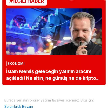
İLGİLİ HABER
EKONOMİ
İslam Memiş geleceğin yatırım aracını
açıkladı! Ne altın, ne gümüş ne de kripto...
Burada yer alan bilgiler yatırım tavsiyesi içermez. Bilgi için:
Sorumluluk Beyanı