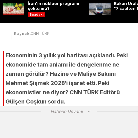
İran’ın nükleer programı
Bakan Uralo
çöktü mü?
"7 saatten 
dakikaya d
Sıradaki
Kaynak:
CNN TÜRK
Ekonominin 3 yıllık yol haritası açıklandı. Peki
ekonomide tam anlamı ile dengelenme ne
zaman görülür? Hazine ve Maliye Bakanı
Mehmet Şişmek 2028'i işaret etti. Peki
ekonomistler ne diyor? CNN TÜRK Editörü
Gülşen Coşkun sordu.
Haberin Devamı