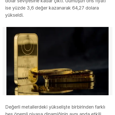
dolar seviyesine kadar çıktı. Gümüşün ons fiyatı
ise yüzde 3,6 değer kazanarak 64,27 dolara
yükseldi.
Değerli metallerdeki yükselişte birbirinden farklı
beş önemli piyasa dinamiğinin aynı anda etkili