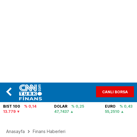
CANLI BORSA
BIST 100
% 0,14
DOLAR
% 0,25
EURO
% 0,43
13.779
47,7437
55,2510
Anasayfa
Finans Haberleri