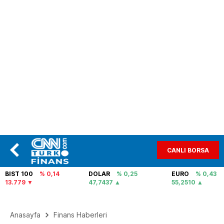
CANLI BORSA
BIST 100
% 0,14
DOLAR
% 0,25
EURO
% 0,43
13.779
47,7437
55,2510
Anasayfa
Finans Haberleri