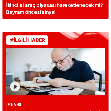
İkinci el araç piyasası hareketlenecek mi?
Bayram öncesi sinyal
İLGİLİ HABER
FINANS