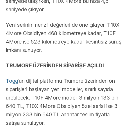
saniyede ulaşırken, T10X 4More bu hıza 4,8
saniyede çıkıyor.
Yeni serinin menzil değerleri de öne çıkıyor. T10X
4More Obsidiyen 468 kilometreye kadar, T10F
4More ise 523 kilometreye kadar kesintisiz sürüş
imkânı sunuyor.
TRUMORE ÜZERİNDEN SİPARİŞE AÇILDI
Togg
’un dijital platformu Trumore üzerinden ön
siparişleri başlayan yeni modeller, sınırlı sayıda
üretilecek. T10F 4More modeli 3 milyon 133 bin
640 TL, T10X 4More Obsidiyen özel serisi ise 3
milyon 233 bin 640 TL anahtar teslim fiyatla
satışa sunuluyor.