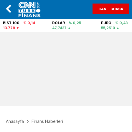
CANLI BORSA
BIST 100
% 0,14
DOLAR
% 0,25
EURO
% 0,43
13.779
47,7437
55,2510
Anasayfa
Finans Haberleri