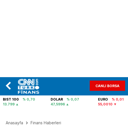
CANLI BORSA
BIST 100
% 0,70
DOLAR
% 0,07
EURO
% 0,01
13.799
47,5996
55,0010
Anasayfa
Finans Haberleri