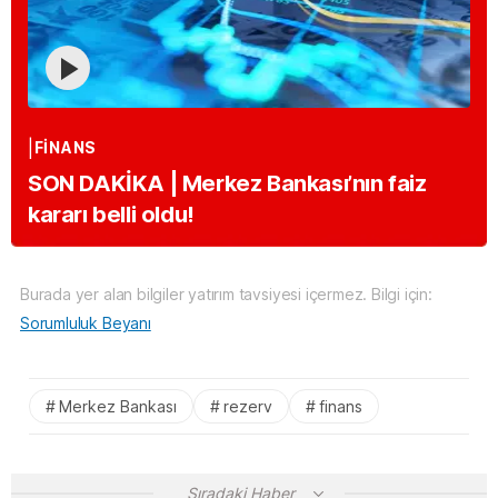
FINANS
SON DAKİKA | Merkez Bankası’nın faiz
kararı belli oldu!
Burada yer alan bilgiler yatırım tavsiyesi içermez. Bilgi için:
Sorumluluk Beyanı
Merkez Bankası
rezerv
finans
Sıradaki Haber