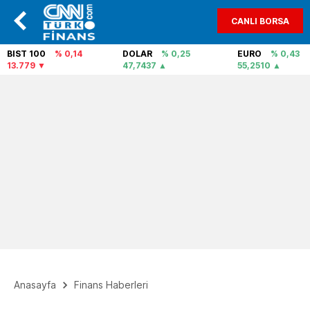
CANLI BORSA
BIST 100
% 0,14
DOLAR
% 0,25
EURO
% 0,43
13.779
47,7437
55,2510
Anasayfa
Finans Haberleri