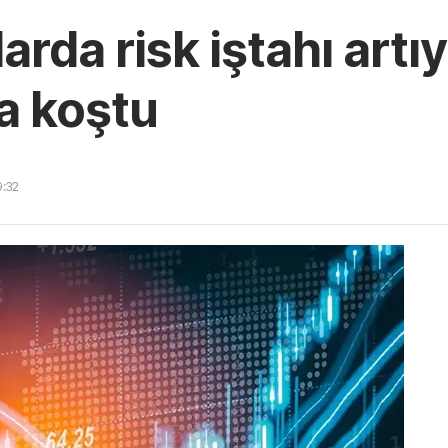
arda risk iştahı artı
ra koştu
9:32