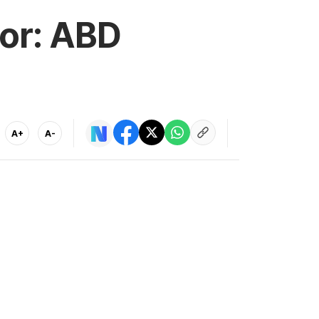
yor: ABD
A+
A-