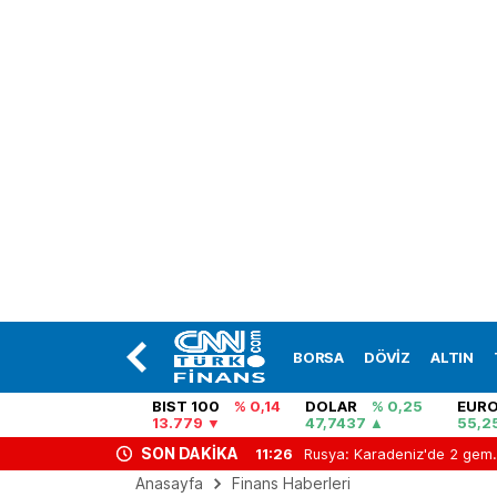
BORSA
DÖVİZ
ALTIN
BIST 100
% 0,14
DOLAR
% 0,25
EUR
13.779
47,7437
55,2
SON DAKİKA
35
Bu hafta yatırım araçları ne kazandırdı?
11:26
Rusya: Karad
Anasayfa
Finans Haberleri