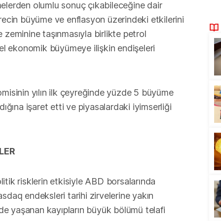
elerden olumlu sonuç çıkabileceğine dair
recin büyüme ve enflasyon üzerindeki etkilerini
 zeminine taşınmasıyla birlikte petrol
sel ekonomik büyümeye ilişkin endişeleri
omisinin yılın ilk çeyreğinde yüzde 5 büyüme
ığına işaret etti ve piyasalardaki iyimserliği
LER
tik risklerin etkisiyle ABD borsalarında
sdaq endeksleri tarihi zirvelerine yakın
e yaşanan kayıpların büyük bölümü telafi