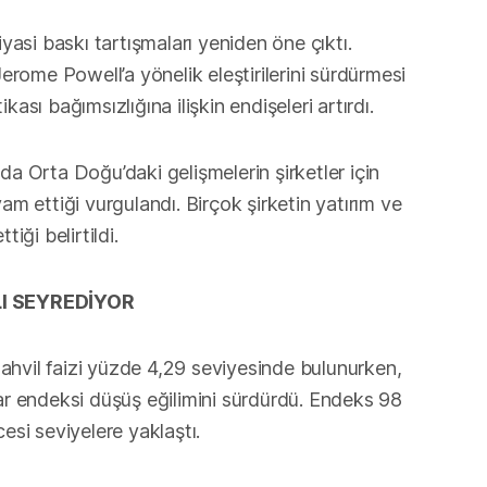
iyasi baskı tartışmaları yeniden öne çıktı.
ome Powell’a yönelik eleştirilerini sürdürmesi
ası bağımsızlığına ilişkin endişeleri artırdı.
da Orta Doğu’daki gelişmelerin şirketler için
am ettiği vurgulandı. Birçok şirketin yatırım ve
iği belirtildi.
I SEYREDİYOR
 tahvil faizi yüzde 4,29 seviyesinde bulunurken,
lar endeksi düşüş eğilimini sürdürdü. Endeks 98
esi seviyelere yaklaştı.