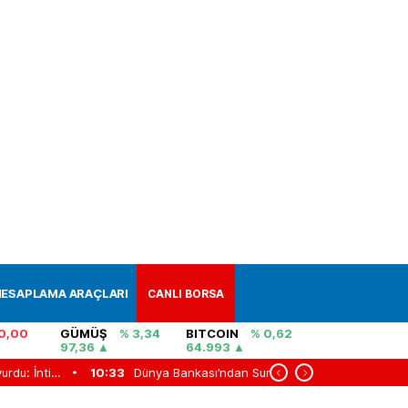
ESAPLAMA ARAÇLARI
CANLI BORSA
0,00
GÜMÜŞ
% 3,34
BITCOIN
% 0,62
97,36
64.993
Bakan Gürlek duyurdu: İntihar ve kaza süsü verilen iki ölüm aydınlatıldı
10:33
Dünya Bankası’ndan Suriye’ye 100 milyon dolarlık finans sektörü desteği
10:20