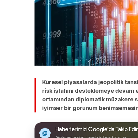
Küresel piyasalarda jeopolitik tans
risk iştahını desteklemeye devam e
ortamından diplomatik müzakere sü
iyimser bir görünüm benimsemesine
Haberlerimizi Google’da Takip Edi
Gelişmelerden anında haberdar olun.