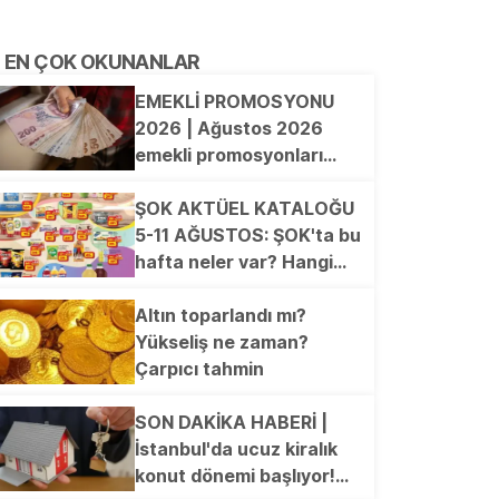
EN ÇOK OKUNANLAR
EMEKLİ PROMOSYONU
2026 | Ağustos 2026
emekli promosyonları
güncellendi! en yüksek
ödemeyi hangi banka
ŞOK AKTÜEL KATALOĞU
veriyor?
5-11 AĞUSTOS: ŞOK'ta bu
hafta neler var? Hangi
ürünler indirimde? 6'lı
Frezya Kase, Kilim, Koltuk
Altın toparlandı mı?
Örtüsü, Peştemal, Dijital
Yükseliş ne zaman?
Baskılı Plaj Çantası,
Çarpıcı tahmin
Elektrikli Semaver...
SON DAKİKA HABERİ |
İstanbul'da ucuz kiralık
konut dönemi başlıyor!