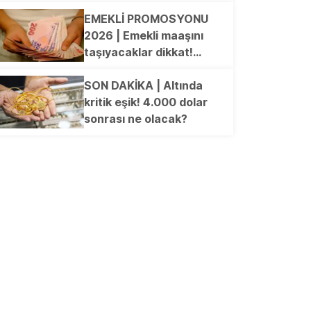
Kimler başvurabilecek?
İşte merak edilen o
EMEKLİ PROMOSYONU
tarihler...
2026 | Emekli maaşını
taşıyacaklar dikkat!
Güncel promosyon listesi
açıklandı
SON DAKİKA | Altında
kritik eşik! 4.000 dolar
sonrası ne olacak?