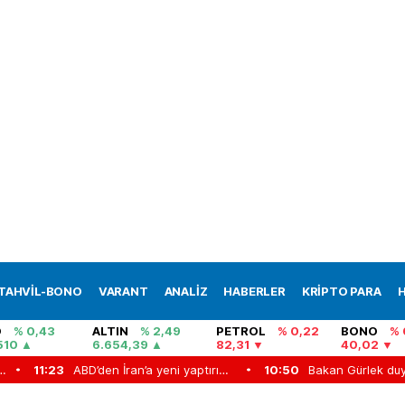
TAHVİL-BONO
VARANT
ANALİZ
HABERLER
KRİPTO PARA
H
O
% 0,43
ALTIN
% 2,49
PETROL
% 0,22
BONO
% 
510
6.654,39
82,31
40,02
eniz'de 2 gemi vurduk
11:23
ABD’den İran’a yeni yaptırım dalgası: İki kripto borsası hedefte
10:50