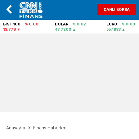
CANLI BORSA
BIST 100
% 0,00
DOLAR
% 0,02
EURO
% 0,00
13.779
47,7200
55,1883
Anasayfa
Finans Haberleri