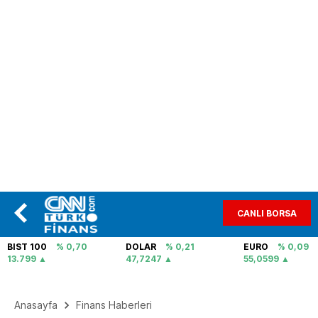
CANLI BORSA
BIST 100
% 0,70
DOLAR
% 0,21
EURO
% 0,09
13.799
47,7247
55,0599
Anasayfa
Finans Haberleri