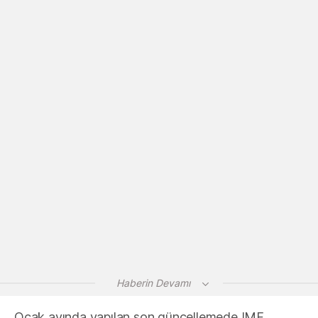
Haberin Devamı
Ocak ayında yapılan son güncellemede IMF,