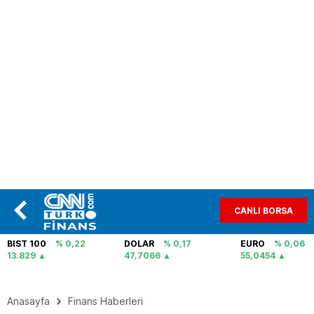
CANLI BORSA
BIST 100
% 0,22
DOLAR
% 0,17
EURO
% 0,06
13.829
47,7066
55,0454
Anasayfa
Finans Haberleri