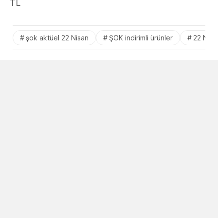
TL
şok aktüel 22 Nisan
ŞOK indirimli ürünler
22 Nisa