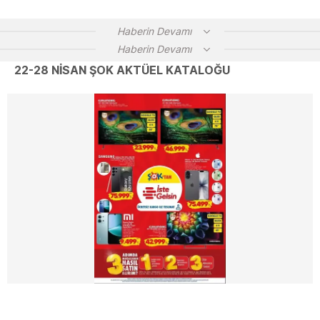
Haberin Devamı
Haberin Devamı
22-28 NİSAN ŞOK AKTÜEL KATALOĞU