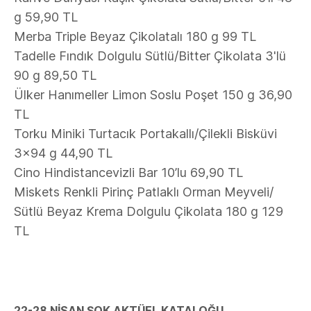
g 59,90 TL
Merba Triple Beyaz Çikolatalı 180 g 99 TL
Tadelle Fındık Dolgulu Sütlü/Bitter Çikolata 3'lü
90 g 89,50 TL
Ülker Hanımeller Limon Soslu Poşet 150 g 36,90
TL
Torku Miniki Turtacık Portakallı/Çilekli Bisküvi
3x94 g 44,90 TL
Cino Hindistancevizli Bar 10’lu 69,90 TL
Miskets Renkli Pirinç Patlaklı Orman Meyveli/
Sütlü Beyaz Krema Dolgulu Çikolata 180 g 129
TL
22-28 NİSAN ŞOK AKTÜEL KATALOĞU