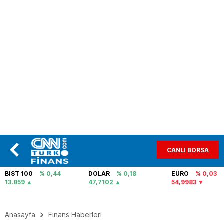
CANLI BORSA
BIST 100
% 0,44
DOLAR
% 0,18
EURO
% 0,03
13.859
47,7102
54,9983
Anasayfa
Finans Haberleri