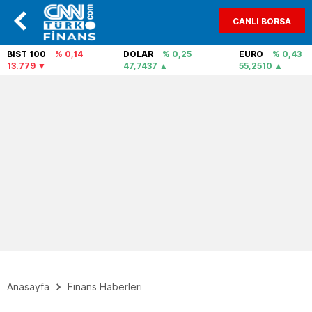
CANLI BORSA
BIST 100
% 0,14
DOLAR
% 0,25
EURO
% 0,43
13.779
47,7437
55,2510
Anasayfa
Finans Haberleri