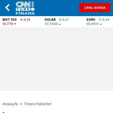
CANLI BORSA
BIST 100
% 0,14
DOLAR
% 0,17
EURO
% 0,34
13.779
47,7043
55,1970
Anasayfa
Finans Haberleri