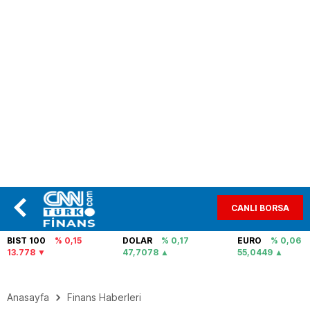
CANLI BORSA
BIST 100
% 0,15
DOLAR
% 0,17
EURO
% 0,06
13.778
47,7078
55,0449
Anasayfa
Finans Haberleri