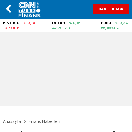
CANLI BORSA
BIST 100
% 0,14
DOLAR
% 0,16
EURO
% 0,34
13.779
47,7017
55,1990
Anasayfa
Finans Haberleri