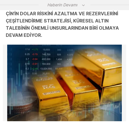
Haberin Devamı
ÇIN’IN DOLAR RISKINI AZALTMA VE REZERVLERINI
ÇEŞITLENDIRME STRATEJISI, KÜRESEL ALTIN
TALEBININ ÖNEMLI UNSURLARINDAN BIRI OLMAYA
DEVAM EDIYOR.