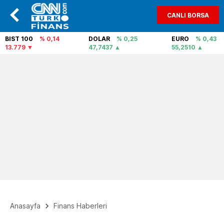
CANLI BORSA
BIST 100
% 0,14
DOLAR
% 0,25
EURO
% 0,43
13.779
47,7437
55,2510
Anasayfa
Finans Haberleri