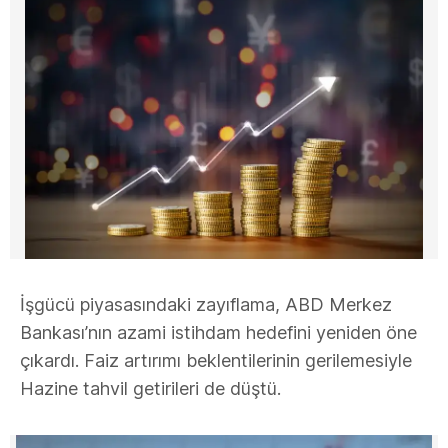
İşgücü piyasasındaki zayıflama, ABD Merkez
Bankası’nın azami istihdam hedefini yeniden öne
çıkardı. Faiz artırımı beklentilerinin gerilemesiyle
Hazine tahvil getirileri de düştü.