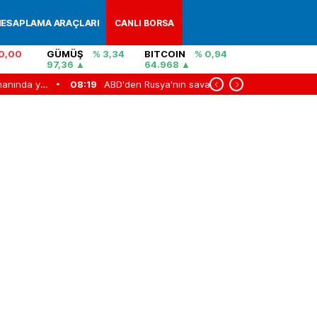
ESAPLAMA ARAÇLARI
CANLI BORSA
0,00
GÜMÜŞ
% 3,34
BITCOIN
% 0,94
97,36
64.968
Tasarruf finansmanında yeni dönem! 1 Ekim itibarıyla yürürlüğe girecek
08:19
ABD'den Rusya'nın savaş finansmanına büyük darbe
07:47