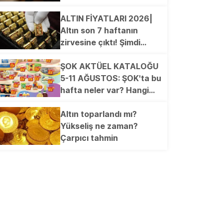
Şapka, Dokuma Viskon
güncellendi! en yüksek
Pantalon, Wok Tava...
ödemeyi hangi banka
ALTIN FİYATLARI 2026|
veriyor?
Altın son 7 haftanın
zirvesine çıktı! Şimdi
gözler bu seviyede
ŞOK AKTÜEL KATALOĞU
5-11 AĞUSTOS: ŞOK'ta bu
hafta neler var? Hangi
ürünler indirimde? 6'lı
Frezya Kase, Kilim, Koltuk
Altın toparlandı mı?
Örtüsü, Peştemal, Dijital
Yükseliş ne zaman?
Baskılı Plaj Çantası,
Çarpıcı tahmin
Elektrikli Semaver...