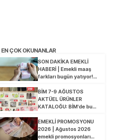
EN ÇOK OKUNANLAR
SON DAKİKA EMEKLİ
HABERİ | Emekli maaş
farkları bugün yatıyor!
Kim ne kadar ödeme
alacak?
BİM 7-9 AĞUSTOS
AKTÜEL ÜRÜNLER
KATALOĞU: BİM'de bu
hafta hangi ürünler
indirimde? El Havlusu,
EMEKLİ PROMOSYONU
Yüz Havlusu, Çift Kişilik
2026 | Ağustos 2026
Lastikli Çarşaf, Safari
emekli promosyonları