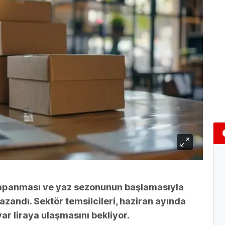
n kapanması ve yaz sezonunun başlamasıyla
 kazandı. Sektör temsilcileri, haziran ayında
ar liraya ulaşmasını bekliyor.