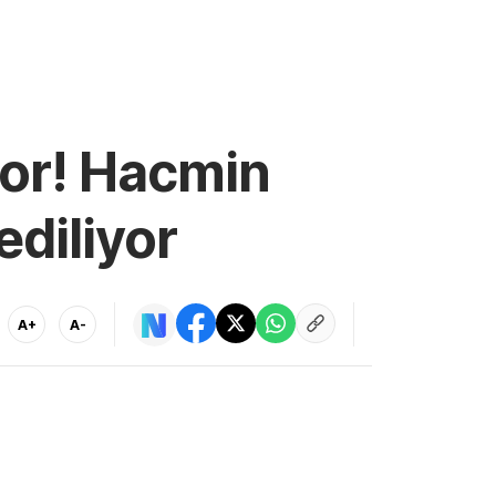
yor! Hacmin
ediliyor
A+
A-