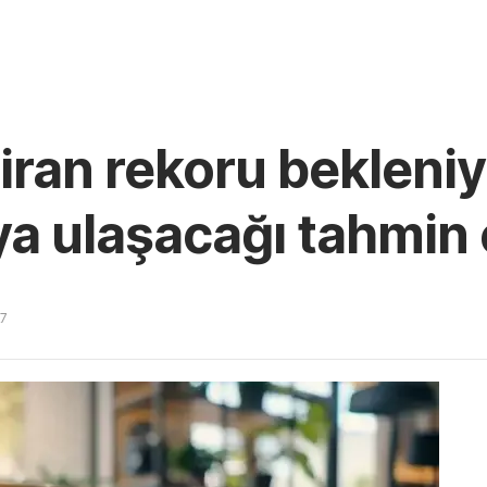
ziran rekoru bekleni
ya ulaşacağı tahmin 
27