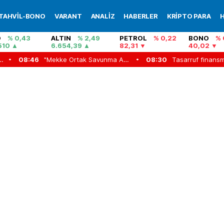
TAHVİL-BONO
VARANT
ANALİZ
HABERLER
KRİPTO PARA
H
O
% 0,43
ALTIN
% 2,49
PETROL
% 0,22
BONO
% 
510
6.654,39
82,31
40,02
yasa teklifi TBMM Adalet Komisyonu'nda kabul edildi
08:46
"Mekke Ortak Savunma Anlaşması" dünya basınında: Üç ülke tek savunma şemsiyesinde
08:30