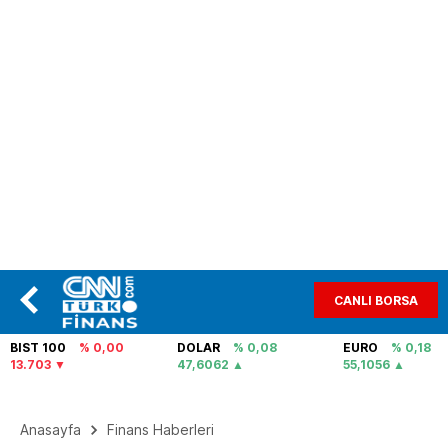
CANLI BORSA
BIST 100
% 0,00
DOLAR
% 0,08
EURO
% 0,18
13.703
47,6062
55,1056
Anasayfa
Finans Haberleri