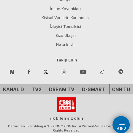
İnsan Kaynakları
Kişisel Verilerin Korunması
İzleyici Temsilcisi
Bize Ulaşın
Hata Bildir
Takip Edin
KANAL D
TV2
DREAM TV
D-SMART
CNN TÜ
ilk bilen siz olun
Demirören Tv Holding A.Ş. - CNN ™ CNN Inc. A WarnerMedia Company. All
MENÜ
Rights Reserved.