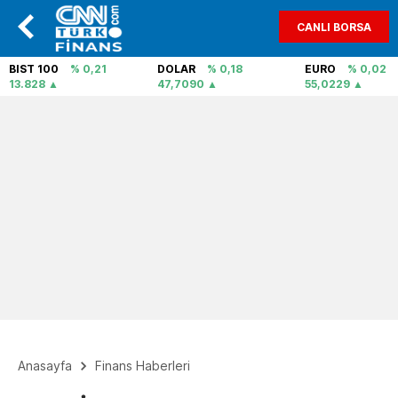
CANLI BORSA
BIST 100
% 0,21
DOLAR
% 0,18
EURO
% 0,02
13.828
47,7090
55,0229
Anasayfa
Finans Haberleri