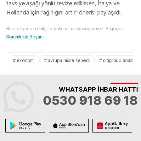
tavsiye aşağı yönlü revize edilirken, İtalya ve
Hollanda için "ağırlığını artır" önerisi paylaşıldı.
Burada yer alan bilgiler yatırım tavsiyesi içermez. Bilgi için:
Sorumluluk Beyanı
ekonomi
avrupa hisse senedi
citigroup analiz
WHATSAPP İHBAR HATTI
0530 918 69 18