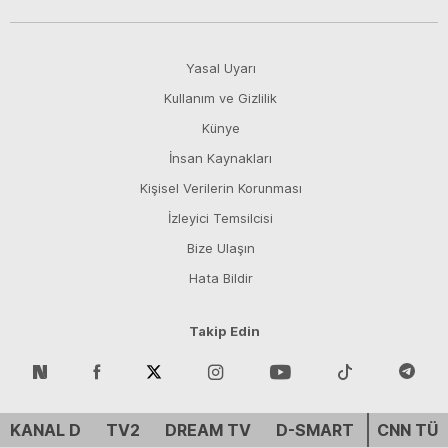
Yasal Uyarı
Kullanım ve Gizlilik
Künye
İnsan Kaynakları
Kişisel Verilerin Korunması
İzleyici Temsilcisi
Bize Ulaşın
Hata Bildir
Takip Edin
KANAL D
TV2
DREAM TV
D-SMART
CNN TÜ