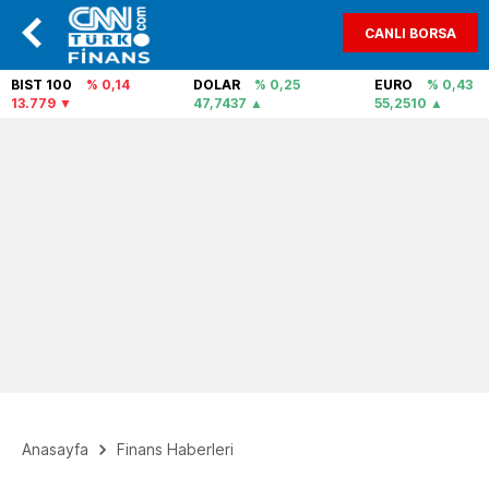
CANLI BORSA
BIST 100
% 0,14
DOLAR
% 0,25
EURO
% 0,43
13.779
47,7437
55,2510
Anasayfa
Finans Haberleri